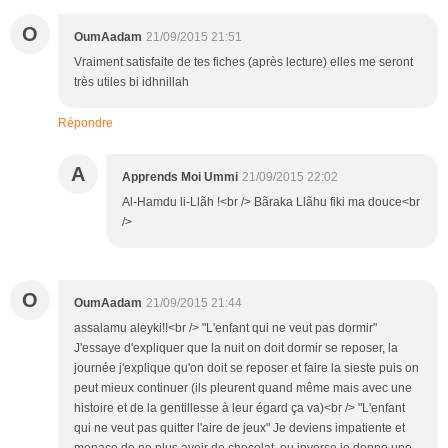
O
OumAadam
21/09/2015 21:51
Vraiment satisfaite de tes fiches (après lecture) elles me seront
très utiles bi idhnillah
Répondre
A
Apprends Moi Ummi
21/09/2015 22:02
Al-Hamdu li-Llãh !<br /> Bãraka Llãhu fiki ma douce<br
/>
O
OumAadam
21/09/2015 21:44
assalamu aleyki!!<br /> "L'enfant qui ne veut pas dormir"
J'essaye d'expliquer que la nuit on doit dormir se reposer, la
journée j'explique qu'on doit se reposer et faire la sieste puis on
peut mieux continuer (ils pleurent quand même mais avec une
histoire et de la gentillesse à leur égard ça va)<br /> "L'enfant
qui ne veut pas quitter l'aire de jeux" Je deviens impatiente et