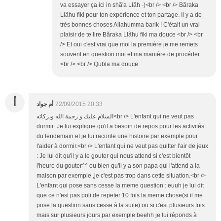
va essayer ça ici in shã'a Llãh -)<br /> <br /> Bãraka
Llãhu fiki pour ton expérience et ton partage. Il y a de
très bonnes choses Allahumma barik ! C'était un vrai
plaisir de te lire Bãraka Llãhu fiki ma douce <br /> <br
/> Et oui c'est vrai que moi la première je me remets
souvent en question moi et ma manière de procéder
<br /> <br /> Qubla ma douce
أ
أم جواد
22/09/2015 20:33
السلام عليك و رحمة الله وبركاته<br /> L'enfant qui ne veut pas
dormir: Je lui explique qu'il a besoin de repos pour les activités
du lendemain et je lui raconte une histoire par exemple pour
l'aider à dormir.<br /> L'enfant qui ne veut pas quitter l'air de jeux
: Je lui dit qu'il y a le gouter qui nous attend si c'est bientôt
l'heure du gouter^^ ou bien qu'il y a son papa qui l'attend a la
maison par exemple ,je c'est pas trop dans cette situation.<br />
L'enfant qui pose sans cesse la meme question : euuh je lui dit
que ce n'est pas poli de repeter 10 fois la meme chose(si il me
pose la question sans cesse à la suite) ou si c'est plusieurs fois
mais sur plusieurs jours par exemple beehh je lui réponds à