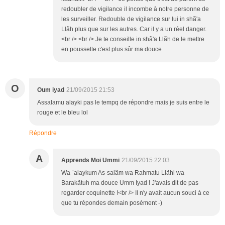
redoubler de vigilance il incombe à notre personne de
les surveiller. Redouble de vigilance sur lui in shã'a
Llãh plus que sur les autres. Car il y a un réel danger.
<br /> <br /> Je te conseille in shã'a Llãh de le mettre
en poussette c'est plus sûr ma douce
O
Oum iyad
21/09/2015 21:53
Assalamu alayki pas le tempq de répondre mais je suis entre le
rouge et le bleu lol
Répondre
A
Apprends Moi Ummi
21/09/2015 22:03
Wa `alaykum As-salãm wa Rahmatu Llãhi wa
Barakãtuh ma douce Umm Iyad ! J'avais dit de pas
regarder coquinette !<br /> Il n'y avait aucun souci à ce
que tu répondes demain posément -)