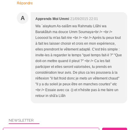
Répondre
A
Apprends Moi Ummi
21/09/2015 22:01
Wa `alaykum As-salãm wa Rahmatu Llãhi wa
Barakãtuh ma douce Umm Soumaya<br /> <br />
Loooool tu m'as fait rire <br /> <br /> Après tu peux tout
à fait les laisser choisir et crois en mon expérience,
elles prendront le vêtement adapté. C'est très simple :
invite-les à regarder le temps "quel temps fait-il ?" "Que
doit-on mettre quand il pleut ?" <br /> Ca les fait
participer et elles seront valorisées, tu prends en
considération leur avis. De plus ca les poussera à la
réflexion "il fait froid donc je mets un vêtement chaud"
"il y a du soleil je peux être en manches courtes" etc
<br /> Essaie avec ca -)) et n'hésite pas à me faire un
retour in shã'a Llãh
NEWSLETTER