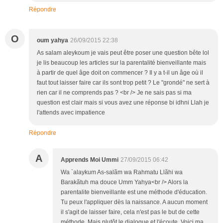
Répondre
O
oum yahya
26/09/2015 22:38
As salam aleykoum je vais peut être poser une question bête lol
je lis beaucoup les articles sur la parentalité bienveillante mais
à partir de quel âge doit on commencer ? Il y a t-il un âge où il
faut tout laisser faire car ils sont trop petit ? Le "grondé" ne sert à
rien car il ne comprends pas ? <br /> Je ne sais pas si ma
question est clair mais si vous avez une réponse bi idhni Llah je
l'attends avec impatience
Répondre
A
Apprends Moi Ummi
27/09/2015 06:42
Wa `alaykum As-salãm wa Rahmatu Llãhi wa
Barakãtuh ma douce Umm Yahya<br /> Alors la
parentalite bienveillante est une méthode d'éducation.
Tu peux l'appliquer dès la naissance. A aucun moment
il s'agit de laisser faire, cela n'est pas le but de cette
méthode. Mais plutôt le dialogue et l'écoute. Voici ma