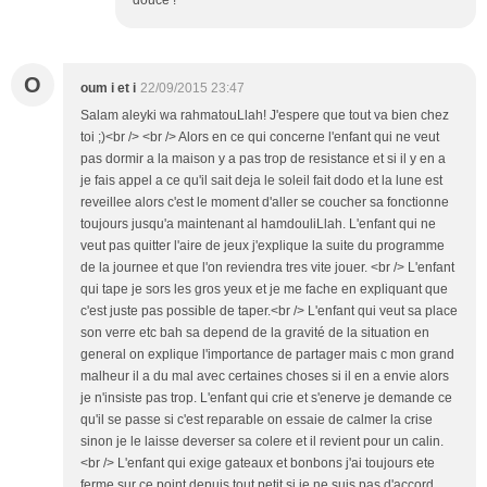
douce !
O
oum i et i
22/09/2015 23:47
Salam aleyki wa rahmatouLlah! J'espere que tout va bien chez
toi ;)<br /> <br /> Alors en ce qui concerne l'enfant qui ne veut
pas dormir a la maison y a pas trop de resistance et si il y en a
je fais appel a ce qu'il sait deja le soleil fait dodo et la lune est
reveillee alors c'est le moment d'aller se coucher sa fonctionne
toujours jusqu'a maintenant al hamdouliLlah. L'enfant qui ne
veut pas quitter l'aire de jeux j'explique la suite du programme
de la journee et que l'on reviendra tres vite jouer. <br /> L'enfant
qui tape je sors les gros yeux et je me fache en expliquant que
c'est juste pas possible de taper.<br /> L'enfant qui veut sa place
son verre etc bah sa depend de la gravité de la situation en
general on explique l'importance de partager mais c mon grand
malheur il a du mal avec certaines choses si il en a envie alors
je n'insiste pas trop. L'enfant qui crie et s'enerve je demande ce
qu'il se passe si c'est reparable on essaie de calmer la crise
sinon je le laisse deverser sa colere et il revient pour un calin.
<br /> L'enfant qui exige gateaux et bonbons j'ai toujours ete
ferme sur ce point depuis tout petit si je ne suis pas d'accord