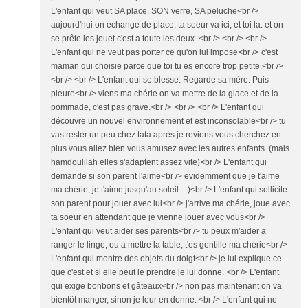
L'enfant qui veut SA place, SON verre, SA peluche<br />
aujourd'hui on échange de place, ta soeur va ici, et toi la. et on
se prête les jouet c'est a toute les deux. <br /> <br /> <br />
L'enfant qui ne veut pas porter ce qu'on lui impose<br /> c'est
maman qui choisie parce que toi tu es encore trop petite.<br />
<br /> <br /> L'enfant qui se blesse. Regarde sa mère. Puis
pleure<br /> viens ma chérie on va mettre de la glace et de la
pommade, c'est pas grave.<br /> <br /> <br /> L'enfant qui
découvre un nouvel environnement et est inconsolable<br /> tu
vas rester un peu chez tata après je reviens vous cherchez en
plus vous allez bien vous amusez avec les autres enfants. (mais
hamdoulilah elles s'adaptent assez vite)<br /> L'enfant qui
demande si son parent l'aime<br /> evidemment que je t'aime
ma chérie, je t'aime jusqu'au soleil. :-)<br /> L'enfant qui sollicite
son parent pour jouer avec lui<br /> j'arrive ma chérie, joue avec
ta soeur en attendant que je vienne jouer avec vous<br />
L'enfant qui veut aider ses parents<br /> tu peux m'aider a
ranger le linge, ou a mettre la table, t'es gentille ma chérie<br />
L'enfant qui montre des objets du doigt<br /> je lui explique ce
que c'est et si elle peut le prendre je lui donne. <br /> L'enfant
qui exige bonbons et gâteaux<br /> non pas maintenant on va
bientôt manger, sinon je leur en donne. <br /> L'enfant qui ne