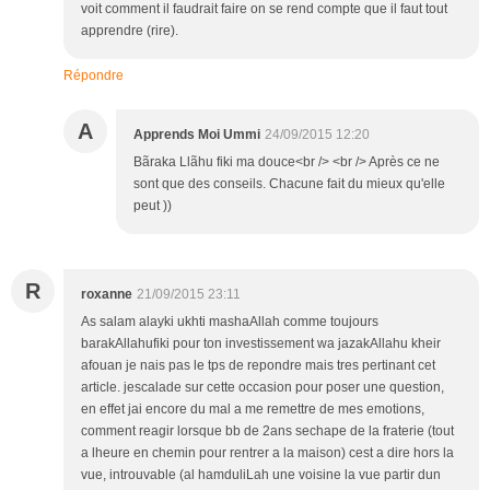
voit comment il faudrait faire on se rend compte que il faut tout
apprendre (rire).
Répondre
A
Apprends Moi Ummi
24/09/2015 12:20
Bãraka Llãhu fiki ma douce<br /> <br /> Après ce ne
sont que des conseils. Chacune fait du mieux qu'elle
peut ))
R
roxanne
21/09/2015 23:11
As salam alayki ukhti mashaAllah comme toujours
barakAllahufiki pour ton investissement wa jazakAllahu kheir
afouan je nais pas le tps de repondre mais tres pertinant cet
article. jescalade sur cette occasion pour poser une question,
en effet jai encore du mal a me remettre de mes emotions,
comment reagir lorsque bb de 2ans sechape de la fraterie (tout
a lheure en chemin pour rentrer a la maison) cest a dire hors la
vue, introuvable (al hamduliLah une voisine la vue partir dun