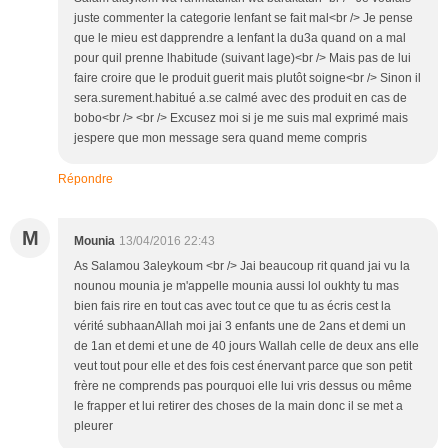
juste commenter la categorie lenfant se fait mal<br /> Je pense
que le mieu est dapprendre a lenfant la du3a quand on a mal
pour quil prenne lhabitude (suivant lage)<br /> Mais pas de lui
faire croire que le produit guerit mais plutôt soigne<br /> Sinon il
sera.surement.habitué a.se calmé avec des produit en cas de
bobo<br /> <br /> Excusez moi si je me suis mal exprimé mais
jespere que mon message sera quand meme compris
Répondre
M
Mounia
13/04/2016 22:43
As Salamou 3aleykoum <br /> Jai beaucoup rit quand jai vu la
nounou mounia je m'appelle mounia aussi lol oukhty tu mas
bien fais rire en tout cas avec tout ce que tu as écris cest la
vérité subhaanAllah moi jai 3 enfants une de 2ans et demi un
de 1an et demi et une de 40 jours Wallah celle de deux ans elle
veut tout pour elle et des fois cest énervant parce que son petit
frère ne comprends pas pourquoi elle lui vris dessus ou même
le frapper et lui retirer des choses de la main donc il se met a
pleurer