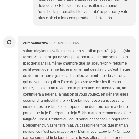
douce<br /> N'hésite pas à consulter ma rubrique
"ummi et la parentalite bienveillante" tu pourras y voir
plus clair et mieux comprendre in shã'a Llãh
O
oumsalihaziza
25/09/2015 23:45
salam aleykoum, voila ma mise en situation pas très jojo... :-(<br
/> <br /> L'enfant qui ne veut pas dormir( la mienne sort de son
lit et dort dans la même chambre que sa soeur)<br /> retourne
au lit avant que je me fâche maintenant c'est la nuit, c'est l'heure
de dormir. et après je me fache effectivement... lol<br /> L'enfant
qui ne veut pas quitter l'aire de jeux<br /> Allez les filles on
rentre, il est tard on reviendra la prochaine fois inchaAllah, on
continuera a jouer a la maison si vous voulez. en général elles
écoutent hamdoulilah.<br /> L'enfant qui pose sans cesse la
même question<br /> Je te répond une dernière fois ma chérie
parce que là je t'ai répondu déja 5 fois maman commence a être
fatiguée. <br /> L'enfant qui court partout et casse un objet<br />
Doucement tu vas te faire mal, va t'assoir le temps que maman
nettoie, ce n'est pas grave.<br /> L'enfant qui tape<br /> On tape
pas sa soeur, si tu la tape encore tu vas aller au coin. <br />