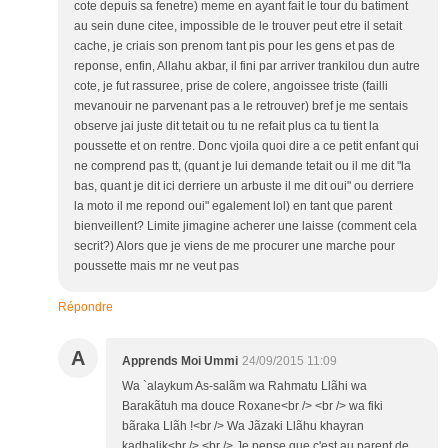
cote depuis sa fenetre) meme en ayant fait le tour du batiment
au sein dune citee, impossible de le trouver peut etre il setait
cache, je criais son prenom tant pis pour les gens et pas de
reponse, enfin, Allahu akbar, il fini par arriver trankilou dun autre
cote, je fut rassuree, prise de colere, angoissee triste (failli
mevanouir ne parvenant pas a le retrouver) bref je me sentais
observe jai juste dit tetait ou tu ne refait plus ca tu tient la
poussette et on rentre. Donc vjoila quoi dire a ce petit enfant qui
ne comprend pas tt, (quant je lui demande tetait ou il me dit "la
bas, quant je dit ici derriere un arbuste il me dit oui" ou derriere
la moto il me repond oui" egalement lol) en tant que parent
bienveillent? Limite jimagine acherer une laisse (comment cela
secrit?) Alors que je viens de me procurer une marche pour
poussette mais mr ne veut pas
Répondre
A
Apprends Moi Ummi
24/09/2015 11:09
Wa `alaykum As-salãm wa Rahmatu Llãhi wa
Barakãtuh ma douce Roxane<br /> <br /> wa fiki
bãraka Llãh !<br /> Wa Jãzaki Llãhu khayran
kadhalik<br /> <br /> Je pense que c'est au parent de