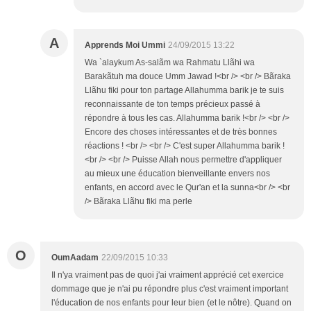
A
Apprends Moi Ummi
24/09/2015 13:22
Wa `alaykum As-salãm wa Rahmatu Llãhi wa
Barakãtuh ma douce Umm Jawad !<br /> <br /> Bãraka
Llãhu fiki pour ton partage Allahumma barik je te suis
reconnaissante de ton temps précieux passé à
répondre à tous les cas. Allahumma barik !<br /> <br />
Encore des choses intéressantes et de très bonnes
réactions ! <br /> <br /> C'est super Allahumma barik !
<br /> <br /> Puisse Allah nous permettre d'appliquer
au mieux une éducation bienveillante envers nos
enfants, en accord avec le Qur'an et la sunna<br /> <br
/> Bãraka Llãhu fiki ma perle
O
OumAadam
22/09/2015 10:33
Il n'ya vraiment pas de quoi j'ai vraiment apprécié cet exercice
dommage que je n'ai pu répondre plus c'est vraiment important
l'éducation de nos enfants pour leur bien (et le nôtre). Quand on