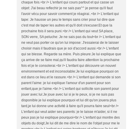
chaque fois.<br /> L'enfant qui cours partout et qui casse un
objet: J'ai beau reflechir je ne sais pas^^ je pense qu'il faut
l'avoir vécu pour savoir comment je réagirai..<br /> L'enfant qui
tape: Je hausse un peu le temps sans crier pour lui dire que
c'est mal de taper les autres et qu'il doit s'excuser.Et que la
prochaine fois il sera puni.<br /> L'enfant qui veut SA place,
SON verre, SA peluche: Je ne sais pas du tout<br /> L'enfant qui
ne veut pas porter ce qu'on lui impose: J'essaierai de le laisser
choisir mais il faudrais que je soi d'accord aussi.<br /> L'enfant
qui se blesse. Regarde sa mère. Puis pleure:Je lui explique que
ça arrive de se faire mal,qu'il faudra faire attention la prochaine
fois et je le consolerai.<br /> L'enfant qui découvre un nouvel
environnement et est inconsolable:Je lui explique pourquoi on
est dans ce lieu.et le rassure.<br /> L'enfant qui demande si son
parent l'aime: je lui explique l'amour d'un parent pour son
enfant,que je l'aime.<br /> L'enfant qui sollicite son parent pour
jouer avec lui:Je joue avec lui si je le peux, si je ne suis pas
disponible je lui explique pourquoi et lui dit qu'on jouera plus
tard,je lui donne une activité à faire qu'il pourra faire seul<br />
L'enfant qui veut aider ses parents: je le laisse m'aider, si il ne
peux pas je lui explique pourquoi<br /> L'enfant qui montre des
objets du doigt:Je lui dit de me dire le nom de l'objet pour me le