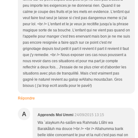
peu importe les exigences je ne donnerai rien. Quand il se
calme je coupe des fruits et je les mets en evidence. L'enfznt qui
veut faire tout seul je laisse si c'est pas dangereux meme si j'ai
peur lol. <br /> L'enfant et le je veux je recitifie jusqu'a la phrase
magique sorte de sa bouche. L'enfant qui ne vient pas quand on
l'appelle pour manger c'est tres enervant mais bon je ne me suis
pas encore resignée a faire qqch sur ce point c'est mr
grignotage depuis tout petit il part il revient il part il revient il faut
que j'y remedie. <br /> Nous exposer ces cas nous poussent a
nous revoir dans ces situations et pour ma part je compte
reflechir a deux fois... J'essaie de ne plus crier et d'aborder les
situations avec plus de tranquilité. Mais c'est vraiment pas
gagné le naturel revient au galop wAllahu mousta3an. Gros
bisous ( j'ai trop ecrit assifa pour le pavé!)
Répondre
A
Apprends Moi Ummi
24/09/2015 13:15
Wa `alaykum As-salãm wa Rahmatu Llãhi wa
Barakãtuh ma douce !<br /> <br /> Allahumma barik
belle idée concernant le jour et la nuit c'est pas mal on