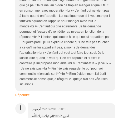
montrer <br /> L'enfant qui exige bonbons et gâteaux:Je lui dit
que ça peut faire mal au bidon de trop en manger et que il faut
en consommer avec moderation<br /> L'enfant qui ne vient pas
à table quand on l'appelle : Lui expliquer que si il veut manger il
faut venir quand on l'appelle pour manger avec tout le
monde<br /> L'enfant qui crie et s'énerve: Je lui demande
pourquoi.et j'essaie d'y remédier au mieux en fonction de la
réponse.<br /> L'enfant qui touche à ce qui ne lui appartient pas
: Toujours pareil je lui explique encore qu'il ne faut pas toucher
à ce qu'il ne lui appartient pas, à moins de demander
l'autorisation<br /> L'enfant qui veut tout faire tout seul: Je le
laisse faire quand je vois qu'il en est capable et si c'est le
contraire je lui propose mon aide.<br /> L'enfant et le « je veux »
: Je ne sais pas.<br /> Fini ) je vais regarder le pdf pour voir
comment je m'en suis sorti^^<br /> Bien évidemment j'ai écrit
comment Je pense que je réagirai vu que je n'ai pas vécu ses
situations.
Répondre
أ
أم جواد
24/09/2015 18:35
و فيك بارك اللّٰه))<br /> آمين