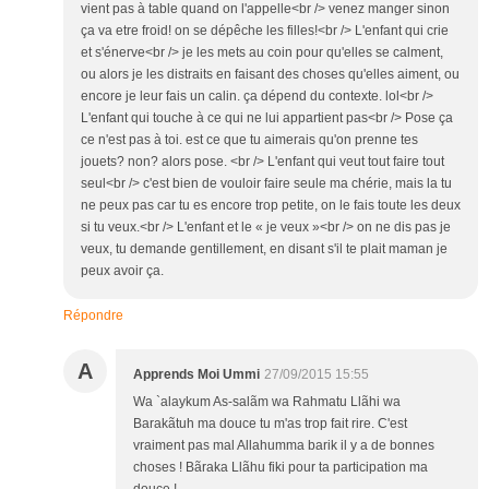
vient pas à table quand on l'appelle<br /> venez manger sinon
ça va etre froid! on se dépêche les filles!<br /> L'enfant qui crie
et s'énerve<br /> je les mets au coin pour qu'elles se calment,
ou alors je les distraits en faisant des choses qu'elles aiment, ou
encore je leur fais un calin. ça dépend du contexte. lol<br />
L'enfant qui touche à ce qui ne lui appartient pas<br /> Pose ça
ce n'est pas à toi. est ce que tu aimerais qu'on prenne tes
jouets? non? alors pose. <br /> L'enfant qui veut tout faire tout
seul<br /> c'est bien de vouloir faire seule ma chérie, mais la tu
ne peux pas car tu es encore trop petite, on le fais toute les deux
si tu veux.<br /> L'enfant et le « je veux »<br /> on ne dis pas je
veux, tu demande gentillement, en disant s'il te plait maman je
peux avoir ça.
Répondre
A
Apprends Moi Ummi
27/09/2015 15:55
Wa `alaykum As-salãm wa Rahmatu Llãhi wa
Barakãtuh ma douce tu m'as trop fait rire. C'est
vraiment pas mal Allahumma barik il y a de bonnes
choses ! Bãraka Llãhu fiki pour ta participation ma