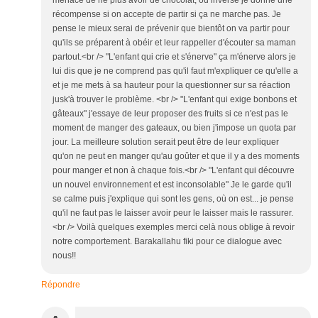
menace de ne plus avoir de chocolat, ou inverse je donne une
récompense si on accepte de partir si ça ne marche pas. Je
pense le mieux serai de prévenir que bientôt on va partir pour
qu'ils se préparent à obéir et leur rappeller d'écouter sa maman
partout.<br /> "L'enfant qui crie et s'énerve" ça m'énerve alors je
lui dis que je ne comprend pas qu'il faut m'expliquer ce qu'elle a
et je me mets à sa hauteur pour la questionner sur sa réaction
jusk'à trouver le problème. <br /> "L'enfant qui exige bonbons et
gâteaux" j'essaye de leur proposer des fruits si ce n'est pas le
moment de manger des gateaux, ou bien j'impose un quota par
jour. La meilleure solution serait peut être de leur expliquer
qu'on ne peut en manger qu'au goûter et que il y a des moments
pour manger et non à chaque fois.<br /> "L'enfant qui découvre
un nouvel environnement et est inconsolable" Je le garde qu'il
se calme puis j'explique qui sont les gens, où on est... je pense
qu'il ne faut pas le laisser avoir peur le laisser mais le rassurer.
<br /> Voilà quelques exemples merci celà nous oblige à revoir
notre comportement. Barakallahu fiki pour ce dialogue avec
nous!!
Répondre