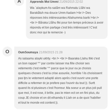
A
Apprends Moi Ummi
21/09/2015 22:02
Wa `alaykum As-salãm wa Rahmatu Llãhi wa
Barakãtuh ma douce Umm Aadam !<br /> Des
réponses très intéressantes Allahumma barik !<br />
<br /> Bãraka Llãhu fiki pour ton temps précieux à avoir
répondu et ton partage c'est très intéressant ! C'est
donc moi qui te remercie -)
O
OumSoumaya
21/09/2015 21:28
As salaamu alayki ukhty. <br /> <br /> Baaraka Llahu fiiki c'est
un bon rappel ^^ par contre laisser ma fille choisir ses
vetements c'est niette ^^ parce que le jour ou je choisis
quelques choses c'est la crise assurée, horrible ! ils choisissent
pas tjrs le vetement adapté alors après c'est ouvrir une porte
difficile a refermer dc je prefere pas l'ouvrir du tout )). Surtt
quand ils st plusieurs c'est l'horreur. Ma soeur a un plus joli pull
que moi, il est rose, il brille, pas le mien ect on en fini plus, du
coup JE choisie et on dit elhamdu li Llah on a de quoi 'habiller
et tout le monde est content )).