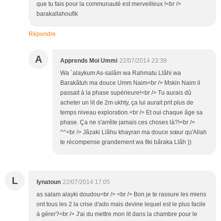
que tu fais pour la communauté est merveilleux !<br />
barakallahoufik
Répondre
A
Apprends Moi Ummi
22/07/2014 23:39
Wa `alaykum As-salãm wa Rahmatu Llãhi wa
Barakãtuh ma douce Umm Naim<br /> Mskin Naim il
passait à la phase supérieure!<br /> Tu aurais dû
acheter un lit de 2m ukhty, ça lui aurait prit plus de
temps niveau exploration.<br /> Et oui chaque âge sa
phase. Ça ne s'arrête jamais ces choses là?!<br />
^^<br /> Jãzaki Llãhu khayran ma douce sœur qu'Allah
te récompense grandement wa fiki bãraka Llãh ))
L
lynatoun
22/07/2014 17:05
as salam alayki doudou<br /> <br /> Bon je te rassure les miens
ont tous les 2 la crise d'ado mais devine lequel est le plus facile
à gérer?<br /> J'ai du mettre mon lit dans la chambre pour le