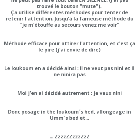
ne peut pas faire tout cela EN SILENCE. (J'ai pas
trouvé le bouton "mute").
Ça utilise différentes méthodes pour tenter de
retenir l'attention. Jusqu'à la fameuse méthode du
"je m'étouffe au secours venez me voir"
Méthode efficace pour attirer l'attention, et c'est ça
le pire (j'ai envie de dire)
Le loukoum en a décidé ainsi : il ne veut pas nini et il
ne ninira pas
Moi j'en ai décidé autrement : je veux nini
Donc posage in the loukoum´s bed, allongeage in
Umm´s bed et...
... ZzzzZZzzzZzZ