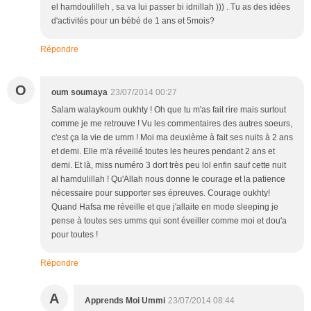
el hamdoulilleh , sa va lui passer bi idnillah ))) . Tu as des idées
d'activités pour un bébé de 1 ans et 5mois?
Répondre
O
oum soumaya
23/07/2014 00:27
Salam walaykoum oukhty ! Oh que tu m'as fait rire mais surtout
comme je me retrouve ! Vu les commentaires des autres soeurs,
c'est ça la vie de umm ! Moi ma deuxième à fait ses nuits à 2 ans
et demi. Elle m'a réveillé toutes les heures pendant 2 ans et
demi. Et là, miss numéro 3 dort très peu lol enfin sauf cette nuit
al hamdulillah ! Qu'Allah nous donne le courage et la patience
nécessaire pour supporter ses épreuves. Courage oukhty!
Quand Hafsa me réveille et que j'allaite en mode sleeping je
pense à toutes ses umms qui sont éveiller comme moi et dou'a
pour toutes !
Répondre
A
Apprends Moi Ummi
23/07/2014 08:44