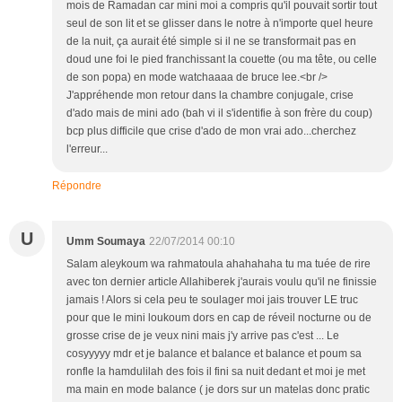
mois de Ramadan car mini moi a compris qu'il pouvait sortir tout
seul de son lit et se glisser dans le notre à n'importe quel heure
de la nuit, ça aurait été simple si il ne se transformait pas en
doud une foi le pied franchissant la couette (ou ma tête, ou celle
de son popa) en mode watchaaaa de bruce lee.<br />
J'appréhende mon retour dans la chambre conjugale, crise
d'ado mais de mini ado (bah vi il s'identifie à son frère du coup)
bcp plus difficile que crise d'ado de mon vrai ado...cherchez
l'erreur...
Répondre
U
Umm Soumaya
22/07/2014 00:10
Salam aleykoum wa rahmatoula ahahahaha tu ma tuée de rire
avec ton dernier article Allahiberek j'aurais voulu qu'il ne finissie
jamais ! Alors si cela peu te soulager moi jais trouver LE truc
pour que le mini loukoum dors en cap de réveil nocturne ou de
grosse crise de je veux nini mais j'y arrive pas c'est ... Le
cosyyyyy mdr et je balance et balance et balance et poum sa
ronfle la hamdulilah des fois il fini sa nuit dedant et moi je met
ma main en mode balance ( je dors sur un matelas donc pratic