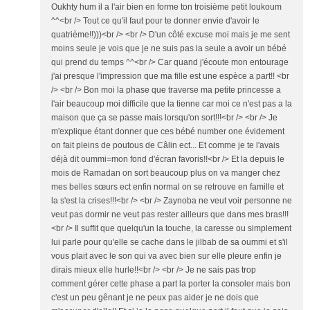
Oukhty hum il a l'air bien en forme ton troisième petit loukoum
^^<br /> Tout ce qu'il faut pour te donner envie d'avoir le
quatrième!!)))<br /> <br /> D'un côté excuse moi mais je me sent
moins seule je vois que je ne suis pas la seule a avoir un bébé
qui prend du temps ^^<br /> Car quand j'écoute mon entourage
j'ai presque l'impression que ma fille est une espèce a part!! <br
/> <br /> Bon moi la phase que traverse ma petite princesse a
l'air beaucoup moi difficile que la tienne car moi ce n'est pas a la
maison que ça se passe mais lorsqu'on sort!!!<br /> <br /> Je
m'explique étant donner que ces bébé number one évidement
on fait pleins de poutous de Câlin ect... Et comme je te l'avais
déjà dit oummi=mon fond d'écran favoris!!<br /> Et la depuis le
mois de Ramadan on sort beaucoup plus on va manger chez
mes belles sœurs ect enfin normal on se retrouve en famille et
la s'est la crises!!!<br /> <br /> Zaynoba ne veut voir personne ne
veut pas dormir ne veut pas rester ailleurs que dans mes bras!!!
<br /> Il suffit que quelqu'un la touche, la caresse ou simplement
lui parle pour qu'elle se cache dans le jilbab de sa oummi et s'il
vous plait avec le son qui va avec bien sur elle pleure enfin je
dirais mieux elle hurle!!<br /> <br /> Je ne sais pas trop
comment gérer cette phase a part la porter la consoler mais bon
c'est un peu gênant je ne peux pas aider je ne dois que