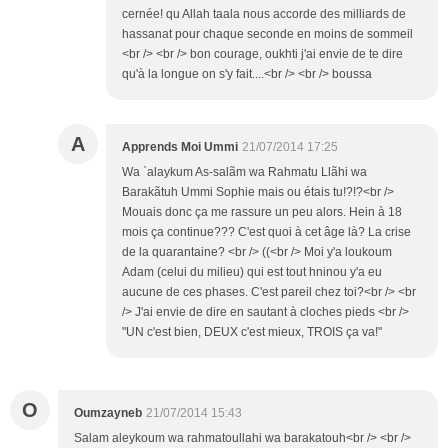
cernée! qu Allah taala nous accorde des milliards de
hassanat pour chaque seconde en moins de sommeil
<br /> <br /> bon courage, oukhti j'ai envie de te dire
qu'à la longue on s'y fait....<br /> <br /> boussa
A
Apprends Moi Ummi
21/07/2014 17:25
Wa `alaykum As-salãm wa Rahmatu Llãhi wa
Barakãtuh Ummi Sophie mais ou étais tu!?!?<br />
Mouais donc ça me rassure un peu alors. Hein à 18
mois ça continue??? C'est quoi à cet âge là? La crise
de la quarantaine? <br /> ((<br /> Moi y'a loukoum
Adam (celui du milieu) qui est tout hninou y'a eu
aucune de ces phases. C'est pareil chez toi?<br /> <br
/> J'ai envie de dire en sautant à cloches pieds <br />
"UN c'est bien, DEUX c'est mieux, TROIS ça va!"
O
Oumzayneb
21/07/2014 15:43
Salam aleykoum wa rahmatoullahi wa barakatouh<br /> <br />