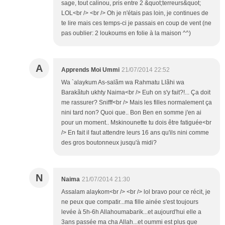
sage, tout calinou, pris entre 2 &quot;terreurs&quot;
LOL<br /> <br /> Oh je n'étais pas loin, je continues de
te lire mais ces temps-ci je passais en coup de vent (ne
pas oublier: 2 loukoums en folie à la maison ^^)
A
Apprends Moi Ummi
21/07/2014 22:52
Wa `alaykum As-salãm wa Rahmatu Llãhi wa
Barakãtuh ukhty Naima<br /> Euh on s'y fait?!... Ça doit
me rassurer? Snifff<br /> Mais les filles normalement ça
nini tard non? Quoi que.. Bon Ben en somme j'en ai
pour un moment.. Mskinounette tu dois être fatiguée<br
/> En fait il faut attendre leurs 16 ans qu'ils nini comme
des gros boutonneux jusqu'à midi?
N
Naima
21/07/2014 21:30
Assalam alaykom<br /> <br /> lol bravo pour ce récit, je
ne peux que compatir...ma fille ainée s'est toujours
levée à 5h-6h Allahoumabarik...et aujourd'hui elle a
3ans passée ma cha Allah...et oummi est plus que