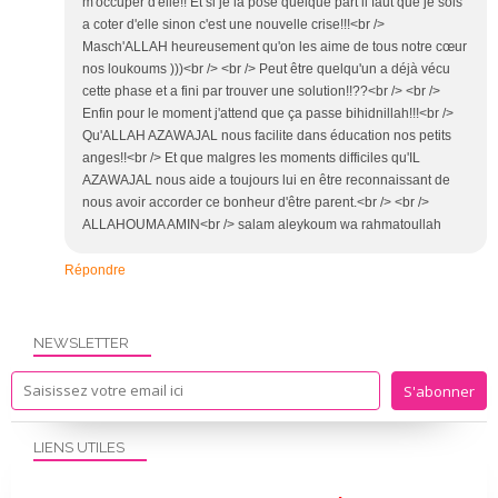
m'occuper d'elle!! Et si je la pose quelque part il faut que je sois
a coter d'elle sinon c'est une nouvelle crise!!!<br />
Masch'ALLAH heureusement qu'on les aime de tous notre cœur
nos loukoums )))<br /> <br /> Peut être quelqu'un a déjà vécu
cette phase et a fini par trouver une solution!!??<br /> <br />
Enfin pour le moment j'attend que ça passe bihidnillah!!!<br />
Qu'ALLAH AZAWAJAL nous facilite dans éducation nos petits
anges!!<br /> Et que malgres les moments difficiles qu'IL
AZAWAJAL nous aide a toujours lui en être reconnaissant de
nous avoir accorder ce bonheur d'être parent.<br /> <br />
ALLAHOUMA AMIN<br /> salam aleykoum wa rahmatoullah
Répondre
NEWSLETTER
LIENS UTILES