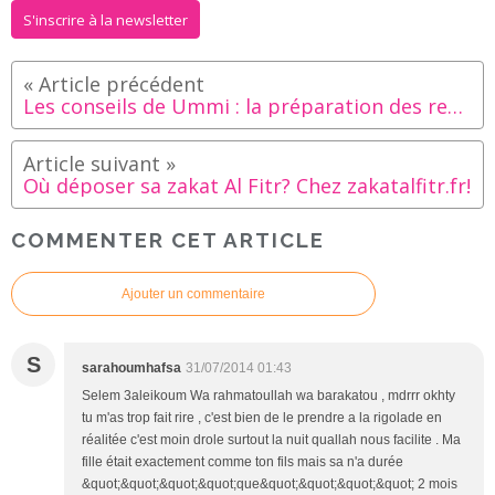
S'inscrire à la newsletter
Les conseils de Ummi : la préparation des repas
Où déposer sa zakat Al Fitr? Chez zakatalfitr.fr!
COMMENTER CET ARTICLE
Ajouter un commentaire
S
sarahoumhafsa
31/07/2014 01:43
Selem 3aleikoum Wa rahmatoullah wa barakatou , mdrrr okhty
tu m'as trop fait rire , c'est bien de le prendre a la rigolade en
réalitée c'est moin drole surtout la nuit quallah nous facilite . Ma
fille était exactement comme ton fils mais sa n'a durée
&quot;&quot;&quot;&quot;que&quot;&quot;&quot;&quot; 2 mois