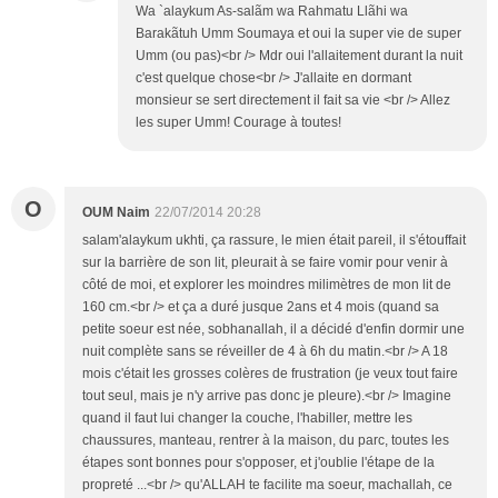
Wa `alaykum As-salãm wa Rahmatu Llãhi wa
Barakãtuh Umm Soumaya et oui la super vie de super
Umm (ou pas)<br /> Mdr oui l'allaitement durant la nuit
c'est quelque chose<br /> J'allaite en dormant
monsieur se sert directement il fait sa vie <br /> Allez
les super Umm! Courage à toutes!
O
OUM Naim
22/07/2014 20:28
salam'alaykum ukhti, ça rassure, le mien était pareil, il s'étouffait
sur la barrière de son lit, pleurait à se faire vomir pour venir à
côté de moi, et explorer les moindres milimètres de mon lit de
160 cm.<br /> et ça a duré jusque 2ans et 4 mois (quand sa
petite soeur est née, sobhanallah, il a décidé d'enfin dormir une
nuit complète sans se réveiller de 4 à 6h du matin.<br /> A 18
mois c'était les grosses colères de frustration (je veux tout faire
tout seul, mais je n'y arrive pas donc je pleure).<br /> Imagine
quand il faut lui changer la couche, l'habiller, mettre les
chaussures, manteau, rentrer à la maison, du parc, toutes les
étapes sont bonnes pour s'opposer, et j'oublie l'étape de la
propreté ...<br /> qu'ALLAH te facilite ma soeur, machallah, ce