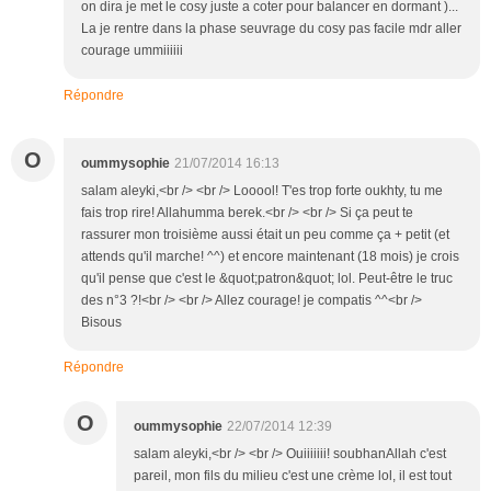
on dira je met le cosy juste a coter pour balancer en dormant )...
La je rentre dans la phase seuvrage du cosy pas facile mdr aller
courage ummiiiiii
Répondre
O
oummysophie
21/07/2014 16:13
salam aleyki,<br /> <br /> Looool! T'es trop forte oukhty, tu me
fais trop rire! Allahumma berek.<br /> <br /> Si ça peut te
rassurer mon troisième aussi était un peu comme ça + petit (et
attends qu'il marche! ^^) et encore maintenant (18 mois) je crois
qu'il pense que c'est le &quot;patron&quot; lol. Peut-être le truc
des n°3 ?!<br /> <br /> Allez courage! je compatis ^^<br />
Bisous
Répondre
O
oummysophie
22/07/2014 12:39
salam aleyki,<br /> <br /> Ouiiiiiii! soubhanAllah c'est
pareil, mon fils du milieu c'est une crème lol, il est tout