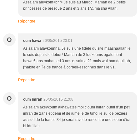
Assalam aleykom<br /> Je suis au Maroc. Maman de 2 petits
princesses de presque 2 ans et 3 ans 1/2, ma sha Allah.
Répondre
O
oum hawa
26/05/2015 23:01
As salam alaykounna. Je suis une fidèle du site maashaallah je
le suis depuis le début ! Maman de 3 loukoums également
hawa 6 ans mohamed 3 ans et salma 21 mois wal hamdoulilah,
j'habite en île de france à corbeil-essonnes dans le 91.
Répondre
O
oum imran
26/05/2015 21:08
As salam akeykoum akhawates moi c oum imran oumi d'un peti
imran de 2ans et demi et de jumelle de 6moi je sui de beziers
au sud de la france 34 je serai ravi de rencontré une soeur d'ici
bi idnillah
Répondre