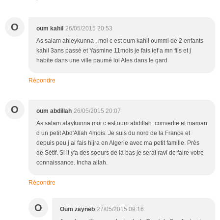
O
oum kahil
26/05/2015 20:53
As salam ahleykunna , moi c est oum kahil oummi de 2 enfants
kahil 3ans passé et Yasmine 11mois je fais ief a mn fils et j
habite dans une ville paumé lol Ales dans le gard
Répondre
O
oum abdillah
26/05/2015 20:07
As salam alaykunna moi c est oum abdillah .convertie et maman
d un petit Abd'Allah 4mois. Je suis du nord de la France et
depuis peu j ai fais hijra en Algerie avec ma petit famille. Près
de Sétif. Si il y'a des soeurs de là bas je serai ravi de faire votre
connaissance. Incha allah.
Répondre
O
Oum zayneb
27/05/2015 09:16