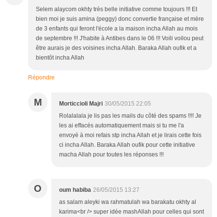
Selem alaycom okhty très belle initiative comme toujours !!! Et
bien moi je suis amina (peggy) donc convertie française et mère
de 3 enfants qui feront l'école a la maison incha Allah au mois
de septembre !!! J'habite à Antibes dans le 06 !!! Voili voilou peut
être aurais je des voisines incha Allah. Baraka Allah oufik et a
bientôt incha Allah
Répondre
M
Morticcioli Majri
30/05/2015 22:05
Rolalalala je lis pas les mails du côté des spams !!!! Je
les ai effacés automatiquement mais si tu me l'a
envoyé à moi refais stp incha Allah et je lirais cette fois
ci incha Allah. Baraka Allah oufik pour cette initiative
macha Allah pour toutes les réponses !!!
O
oum habiba
26/05/2015 13:27
as salam aleyki wa rahmatulah wa barakatu okhty al
karima<br /> super idée mashAllah pour celles qui sont