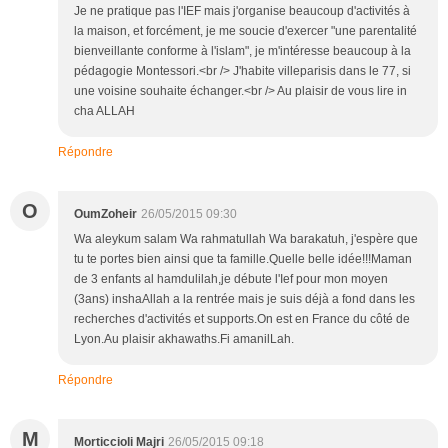
Je ne pratique pas l'IEF mais j'organise beaucoup d'activités à
la maison, et forcément, je me soucie d'exercer "une parentalité
bienveillante conforme à l'islam", je m'intéresse beaucoup à la
pédagogie Montessori.<br /> J'habite villeparisis dans le 77, si
une voisine souhaite échanger.<br /> Au plaisir de vous lire in
cha ALLAH
Répondre
O
OumZoheir
26/05/2015 09:30
Wa aleykum salam Wa rahmatullah Wa barakatuh, j'espère que
tu te portes bien ainsi que ta famille.Quelle belle idée!!!Maman
de 3 enfants al hamdulilah,je débute l'Ief pour mon moyen
(3ans) inshaAllah a la rentrée mais je suis déjà a fond dans les
recherches d'activités et supports.On est en France du côté de
Lyon.Au plaisir akhawaths.Fi amanilLah.
Répondre
M
Morticcioli Majri
26/05/2015 09:18