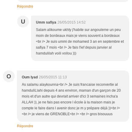
Répondre
U
Umm safiya
26/05/2015 14:52
Salam alikoume ukhty j'habite sur angouleme un peu
moin de bordeaux mais je viens souvent a bordeaux
<br /> Je suis ummi de mohamed 3 an en septembre et
safiya 7 mois <br /> Je fais l'ief depuis janvier al
hamdulilah voili voilou )))
O
Oum Iyad
26/05/2015 11:13
As salamu alaykounna<br /> Je suis francaise reconvertie al
hamduliLlahi depuis 4 ans environ, maman d'un garçon de 20
mois et d'un autre qui devrait arriver d'ici 3 semaines incha'a
ALLAH )), je ne fais pas encore l école à la maison mais je
compte le faire dans l avenir donc je m y prépare déjà ))<br />
<br /> je viens de GRENOBLE<br /> <br /> gros bisouuus
Répondre