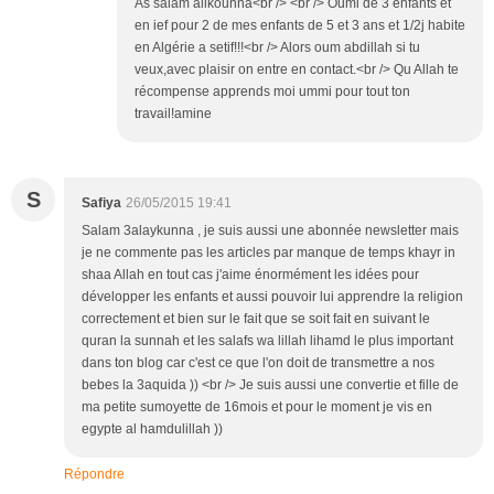
As salam alikounna<br /> <br /> Oumi de 3 enfants et
en ief pour 2 de mes enfants de 5 et 3 ans et 1/2j habite
en Algérie a setif!!!<br /> Alors oum abdillah si tu
veux,avec plaisir on entre en contact.<br /> Qu Allah te
récompense apprends moi ummi pour tout ton
travail!amine
S
Safiya
26/05/2015 19:41
Salam 3alaykunna , je suis aussi une abonnée newsletter mais
je ne commente pas les articles par manque de temps khayr in
shaa Allah en tout cas j'aime énormément les idées pour
développer les enfants et aussi pouvoir lui apprendre la religion
correctement et bien sur le fait que se soit fait en suivant le
quran la sunnah et les salafs wa lillah lihamd le plus important
dans ton blog car c'est ce que l'on doit de transmettre a nos
bebes la 3aquida )) <br /> Je suis aussi une convertie et fille de
ma petite sumoyette de 16mois et pour le moment je vis en
egypte al hamdulillah ))
Répondre