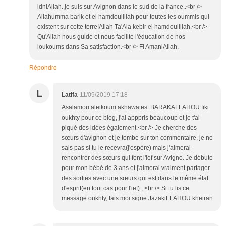
idniAllah..je suis sur Avignon dans le sud de la france..<br />
Allahumma barik et el hamdoulillah pour toutes les oummis qui
existent sur cette terre!Allah Ta'Ala kebir el hamdoulillah.<br />
Qu'Allah nous guide et nous facilite l'éducation de nos
loukoums dans Sa satisfaction.<br /> Fi AmaniAllah.
Répondre
L
Latifa
11/09/2019 17:18
Asalamou aleikoum akhawates. BARAKALLAHOU fiki
oukhty pour ce blog, j'ai apppris beaucoup et je t'ai
piqué des idées également.<br /> Je cherche des
sœurs d'avignon et je tombe sur ton commentaire, je ne
sais pas si tu le recevra(j'espère) mais j'aimerai
rencontrer des sœurs qui font l'ief sur Avigno. Je débute
pour mon bébé de 3 ans et j'aimerai vraiment partager
des sorties avec une sœurs qui est dans le même état
d'esprit(en tout cas pour l'ief)., <br /> Si tu lis ce
message oukhty, fais moi signe JazakiLLAHOU kheiran