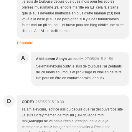
,je suis de toulouse depuis quelques mois pour les ecoles
privées musulmane ,j'ai encore ma fille en IEF cela fais 3ans
que je suis devenue maitresse en plus d'etre maman (x3) lool
voilà a la base je suis de perpignan si il y a des toulousaines
faites moi un pti coucou , et bravo pour ton blog okhtie une mine
d'or ,qu'ALLAH te facilite amine
Répondre
A
Abid oumm Assya wa necim
27/05/2015 21:59
Selemalaykoum ourty je suis de toulouse j'ai 2enfants
de 20 mous et 8 mous et j'envisage bi idnillah de faire
l'ief peut on être en contact barakallahoufik.
O
ODREY
26/05/2015 10:30
salam aleycum, lectrice assidu depuis que j'ai découvert ce site
,je suis Odrey maman de mini lui (10ANS)et de mini
moi(4ans)qui ne va pas a l'école ,c'est pour elle que je
commence a <br /> bouger car ne pas aller a l'école me