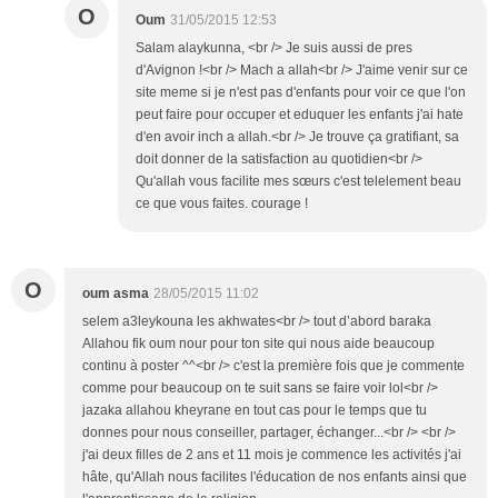
O
Oum
31/05/2015 12:53
Salam alaykunna, <br /> Je suis aussi de pres
d'Avignon !<br /> Mach a allah<br /> J'aime venir sur ce
site meme si je n'est pas d'enfants pour voir ce que l'on
peut faire pour occuper et eduquer les enfants j'ai hate
d'en avoir inch a allah.<br /> Je trouve ça gratifiant, sa
doit donner de la satisfaction au quotidien<br />
Qu'allah vous facilite mes sœurs c'est telelement beau
ce que vous faites. courage !
O
oum asma
28/05/2015 11:02
selem a3leykouna les akhwates<br /> tout d’abord baraka
Allahou fik oum nour pour ton site qui nous aide beaucoup
continu à poster ^^<br /> c'est la première fois que je commente
comme pour beaucoup on te suit sans se faire voir lol<br />
jazaka allahou kheyrane en tout cas pour le temps que tu
donnes pour nous conseiller, partager, échanger...<br /> <br />
j'ai deux filles de 2 ans et 11 mois je commence les activités j'ai
hâte, qu'Allah nous facilites l'éducation de nos enfants ainsi que