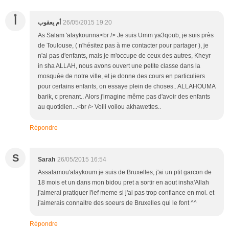
أ
أم يعقوب
26/05/2015 19:20
As Salam 'alaykounna<br /> Je suis Umm ya3qoub, je suis près
de Toulouse, ( n'hésitez pas à me contacter pour partager ), je
n'ai pas d'enfants, mais je m'occupe de ceux des autres, Kheyr
in sha ALLAH, nous avons ouvert une petite classe dans la
mosquée de notre ville, et je donne des cours en particuliers
pour certains enfants, on essaye plein de choses.. ALLAHOUMA
barik, c prenant.. Alors j'imagine même pas d'avoir des enfants
au quotidien...<br /> Voili voilou akhawettes..
Répondre
S
Sarah
26/05/2015 16:54
Assalamou'alaykoum je suis de Bruxelles, j'ai un ptit garcon de
18 mois et un dans mon bidou pret a sortir en aout insha'Allah
j'aimerai pratiquer l'ief meme si j'ai pas trop confiance en moi. et
j'aimerais connaitre des soeurs de Bruxelles qui le font ^^
Répondre