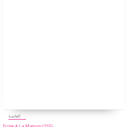
القائمـة
Ecole A La Maison
(155)