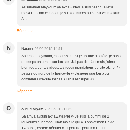
Muwahida
02/07/2020 01:43
As salamou aleykoum ya akhawattes je suis peatique ief a
mes4 filles ma cha Allah je suis de nimes au plaisir wafakakum
Allah
Répondre
N
Naomy
02/06/2015 14:51
Salamou aleykoum, moi aussi aussi je sis une discrète, je passe
de temps en temps sur ton site. J'ai pas d'enfant mais j'aime
bien regarder tes idées, tes recommandations de site etc<br />
Je suis du nord de la france<br /> J'espère que ton blog
continuera d'exsite inshaa Allah il est super <3
Répondre
O
oum maryam
28/05/2015 11:25
Salam3alaykum akhawates<br /> Je suis la oummi de 2
loukoums el hamdoulillah ma fille qui a 3 ans et mon fils de
14mois...j'espère débuter d'ici peu l'ief pour ma fille bi