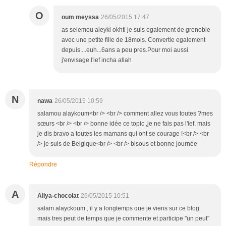
O
oum meyssa
26/05/2015 17:47
as selemou aleyki okhti je suis egalement de grenoble
avec une petite fille de 18mois. Convertie egalement
depuis....euh...6ans a peu pres.Pour moi aussi
j'envisage l'ief incha allah
N
nawa
26/05/2015 10:59
salamou alaykoum<br /> <br /> comment allez vous toutes ?mes
sœurs <br /> <br /> bonne idée ce topic ,je ne fais pas l'ief, mais
je dis bravo a toutes les mamans qui ont se courage !<br /> <br
/> je suis de Belgique<br /> <br /> bisous et bonne journée
Répondre
A
Aliya-chocolat
26/05/2015 10:51
salam alayckoum , il y a longtemps que je viens sur ce blog
mais tres peut de temps que je commente et participe "un peut"