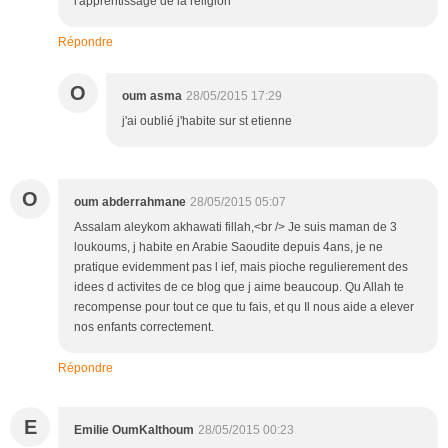
l'apprentissage de la religion
Répondre
O
oum asma
28/05/2015 17:29
j'ai oublié j'habite sur st etienne
O
oum abderrahmane
28/05/2015 05:07
Assalam aleykom akhawati fillah,<br /> Je suis maman de 3
loukoums, j habite en Arabie Saoudite depuis 4ans, je ne
pratique evidemment pas l ief, mais pioche regulierement des
idees d activites de ce blog que j aime beaucoup. Qu Allah te
recompense pour tout ce que tu fais, et qu Il nous aide a elever
nos enfants correctement.
Répondre
E
Emilie OumKalthoum
28/05/2015 00:23