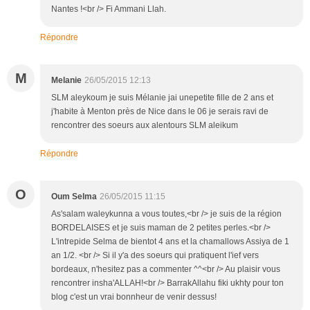
Nantes !<br /> Fi Ammani Llah.
Répondre
M
Melanie
26/05/2015 12:13
SLM aleykoum je suis Mélanie jai unepetite fille de 2 ans et
j'habite à Menton près de Nice dans le 06 je serais ravi de
rencontrer des soeurs aux alentours SLM aleikum
Répondre
O
Oum Selma
26/05/2015 11:15
As'salam waleykunna a vous toutes,<br /> je suis de la région
BORDELAISES et je suis maman de 2 petites perles.<br />
L'intrepide Selma de bientot 4 ans et la chamallows Assiya de 1
an 1/2. <br /> Si il y'a des soeurs qui pratiquent l'ief vers
bordeaux, n'hesitez pas a commenter ^^<br /> Au plaisir vous
rencontrer insha'ALLAH!<br /> BarrakAllahu fiki ukhty pour ton
blog c'est un vrai bonnheur de venir dessus!