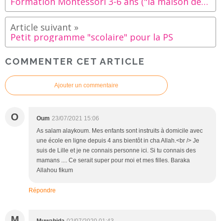
Formation Montessori 3-6 ans ("la maison des enfants") juillet/août
Petit programme "scolaire" pour la PS
COMMENTER CET ARTICLE
Ajouter un commentaire
O
Oum
23/07/2021 15:06
As salam alaykoum. Mes enfants sont instruits à domicile avec
une école en ligne depuis 4 ans bientôt in cha Allah.<br /> Je
suis de Lille et je ne connais personne ici. Si tu connais des
mamans .... Ce serait super pour moi et mes filles. Baraka
Allahou fikum
Répondre
M