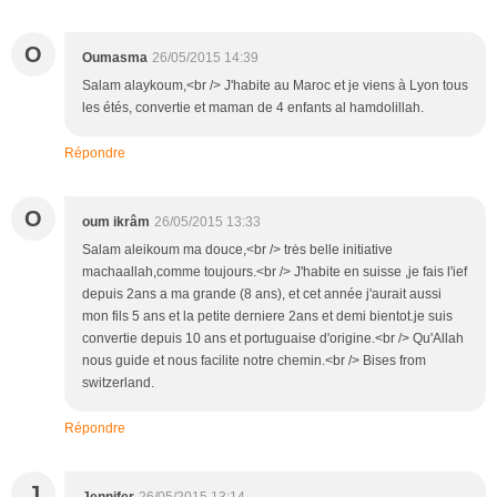
O
Oumasma
26/05/2015 14:39
Salam alaykoum,<br /> J'habite au Maroc et je viens à Lyon tous
les étés, convertie et maman de 4 enfants al hamdolillah.
Répondre
O
oum ikrâm
26/05/2015 13:33
Salam aleikoum ma douce,<br /> trės belle initiative
machaallah,comme toujours.<br /> J'habite en suisse ,je fais l'ief
depuis 2ans a ma grande (8 ans), et cet année j'aurait aussi
mon fils 5 ans et la petite derniere 2ans et demi bientot.je suis
convertie depuis 10 ans et portuguaise d'origine.<br /> Qu'Allah
nous guide et nous facilite notre chemin.<br /> Bises from
switzerland.
Répondre
J