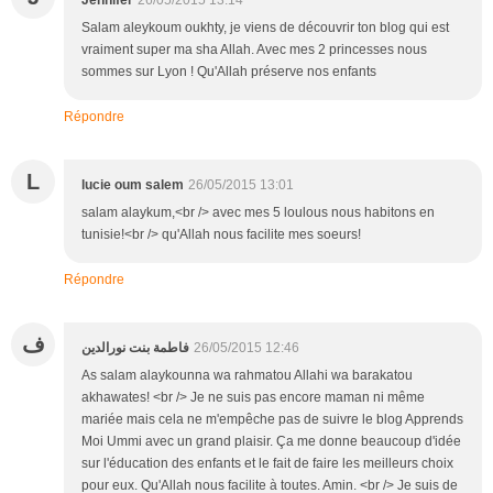
Jennifer
26/05/2015 13:14
Salam aleykoum oukhty, je viens de découvrir ton blog qui est
vraiment super ma sha Allah. Avec mes 2 princesses nous
sommes sur Lyon ! Qu'Allah préserve nos enfants
Répondre
L
lucie oum salem
26/05/2015 13:01
salam alaykum,<br /> avec mes 5 loulous nous habitons en
tunisie!<br /> qu'Allah nous facilite mes soeurs!
Répondre
ف
فاطمة بنت نورالدين
26/05/2015 12:46
As salam alaykounna wa rahmatou Allahi wa barakatou
akhawates! <br /> Je ne suis pas encore maman ni même
mariée mais cela ne m'empêche pas de suivre le blog Apprends
Moi Ummi avec un grand plaisir. Ça me donne beaucoup d'idée
sur l'éducation des enfants et le fait de faire les meilleurs choix
pour eux. Qu'Allah nous facilite à toutes. Amin. <br /> Je suis de