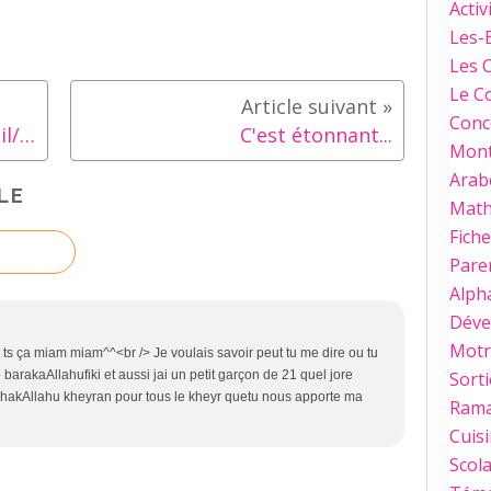
Activ
Les-
Les 
Le C
Conc
Montessori : Coordination oeil/main (suite)
C'est étonnant...
Mont
Arab
LE
Mat
Fich
Paren
Alph
Déve
Motri
s ts ça miam miam^^<br /> Je voulais savoir peut tu me dire ou tu
Sorti
p barakaAllahufiki et aussi jai un petit garçon de 21 quel jore
azhakAllahu kheyran pour tous le kheyr quetu nous apporte ma
Ram
Cuis
Scola