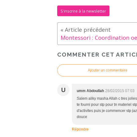
S'inscrire à la newsletter
COMMENTER CET ARTIC
Ajouter un commentaire
U
umm Abdoullah
28/02/2015 07:03
Salem aliky masha Allah c tres jolie
te fourni pour stp pour tn materiel st
d'activites puis je commencer stp j
douce
Répondre