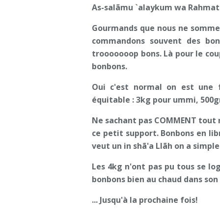
As-salãmu `alaykum wa Rahmatu
Gourmands que nous ne sommes 
commandons souvent des bonbo
trooooooop bons. Là pour le coup
bonbons.
Oui c'est normal on est une 
équitable : 3kg pour ummi, 500gr
Ne sachant pas COMMENT tout ran
ce petit support. Bonbons en lib
veut un in shã'a Llãh on a simple
Les 4kg n'ont pas pu tous se log
bonbons bien au chaud dans son c
... Jusqu'à la prochaine fois!