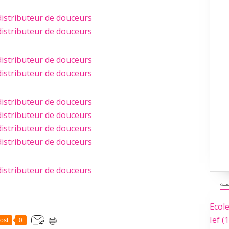
مـة
Ecol
Ief
(1
ost
0