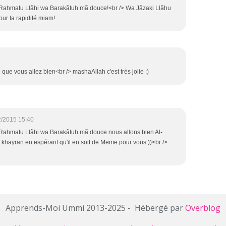
ahmatu Llãhi wa Barakãtuh mã douce!<br /> Wa Jãzaki Llãhu
our ta rapidité miam!
que vous allez bien<br /> mashaAllah c'est très jolie :)
2/2015 15:40
ahmatu Llãhi wa Barakãtuh mã douce nous allons bien Al-
 khayran en espérant qu'il en soit de Meme pour vous ))<br />
Apprends-Moi Ummi 2013-2025 - Hébergé par
Overblog