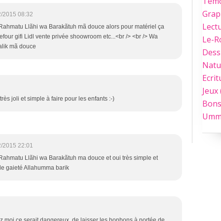
Tém
Grap
2/2015 08:32
Lect
ahmatu Llãhi wa Barakãtuh mã douce alors pour matériel ça
four gifi Lidl vente privée shoowroom etc...<br /> <br /> Wa
Le-
alik mã douce
Dess
Natu
Ecrit
Jeux
s joli et simple à faire pour les enfants :-)
Bons
Umm
2/2015 22:01
ahmatu Llãhi wa Barakãtuh ma douce et oui très simple et
 de gaieté Allahumma barik
z moi ce serait dangereux, de laisser les bonbons à portée de