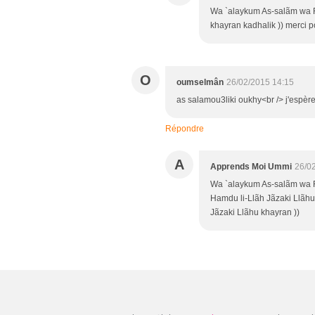
Wa `alaykum As-salãm wa R
khayran kadhalik )) merci p
O
oumselmân
26/02/2015 14:15
as salamou3liki oukhy<br /> j'espère 
Répondre
A
Apprends Moi Ummi
26/0
Wa `alaykum As-salãm wa R
Hamdu li-Llãh Jãzaki Llãhu
Jãzaki Llãhu khayran ))