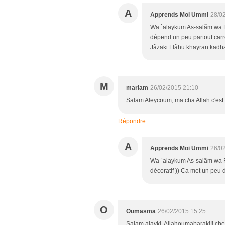
A
Apprends Moi Ummi
28/0
Wa `alaykum As-salãm wa R
dépend un peu partout carre
Jãzaki Llãhu khayran kadh
M
mariam
26/02/2015 21:10
Salam Aleycoum, ma cha Allah c'est trè
Répondre
A
Apprends Moi Ummi
26/0
Wa `alaykum As-salãm wa R
décoratif )) Ca met un peu
O
Oumasma
26/02/2015 15:25
Salam alayki, Allahoumabarak!!! che