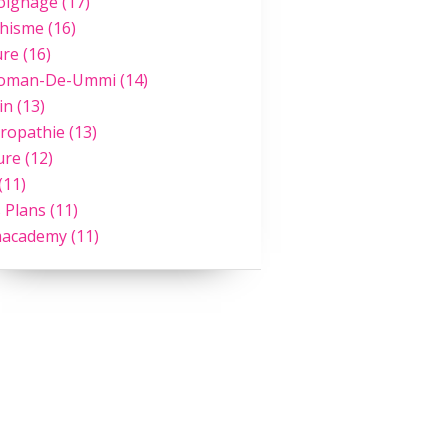
oignage
(17)
hisme
(16)
ure
(16)
Roman-De-Ummi
(14)
in
(13)
ropathie
(13)
ure
(12)
(11)
 Plans
(11)
academy
(11)