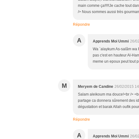
main comme ça!!!!!Je cache tout dans 
/> Nous sommes aussi très gourmand
Répondre
A
Apprends Moi Ummi
26/0
Wa `alaykum As-salãm wa 
pas c'est en hauteur Al-Ham
meme un epoux peut tout pr
M
Meryem de Candine
26/02/2015 14
Salam aleikoum ma douce!<br /> <br 
partage ca donnera sûrement des idé
dégustation et barak Allah oufik pour 
Répondre
A
Apprends Moi Ummi
26/0