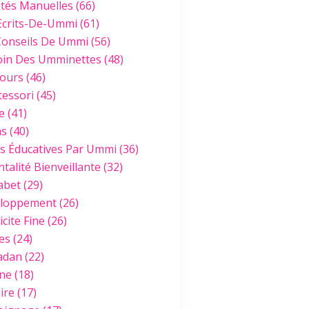
ités Manuelles
(66)
Ecrits-De-Ummi
(61)
Conseils De Ummi
(56)
oin Des Umminettes
(48)
ours
(46)
essori
(45)
e
(41)
hs
(40)
es Éducatives Par Ummi
(36)
talité Bienveillante
(32)
abet
(29)
loppement
(26)
cite Fine
(26)
es
(24)
adan
(22)
ine
(18)
ire
(17)