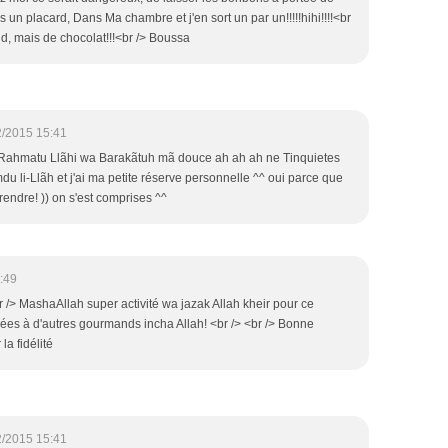
un placard, Dans Ma chambre et j'en sort un par un!!!!!hihi!!!!<br
, mais de chocolat!!!<br /> Boussa
2/2015 15:41
Rahmatu Llãhi wa Barakãtuh mã douce ah ah ah ne Tinquietes
du li-Llãh et j'ai ma petite réserve personnelle ^^ oui parce que
endre! )) on s'est comprises ^^
:49
/> MashaAllah super activité wa jazak Allah kheir pour ce
es à d'autres gourmands incha Allah! <br /> <br /> Bonne
la fidélité
2/2015 15:41