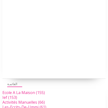
القائمـة
Ecole A La Maison
(155)
Ief
(153)
Activités Manuelles
(66)
Les-Ecrits-De-Ummi
(61)