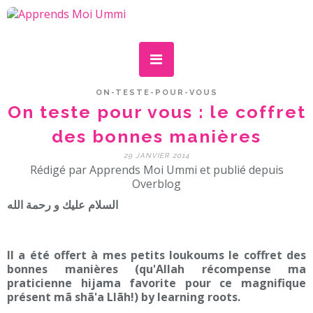
ON-TESTE-POUR-VOUS
On teste pour vous : le coffret
des bonnes manières
29 JANVIER 2014
Rédigé par Apprends Moi Ummi et publié depuis
Overblog
السلام عليك و رحمة الله
Il a été offert à mes petits loukoums le coffret des
bonnes manières (qu'Allah récompense ma
praticienne hijama favorite pour ce magnifique
présent mã shã'a Llãh!) by learning roots.