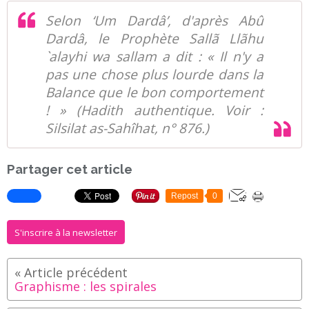
Selon ‘Um Dardâ’, d'après Abû
Dardâ, le Prophète Sallã Llãhu
`alayhi wa sallam a dit : « Il n'y a
pas une chose plus lourde dans la
Balance que le bon comportement
! » (Hadith authentique. Voir :
Silsilat as-Sahîhat, n° 876.)
Partager cet article
Repost
0
S'inscrire à la newsletter
Graphisme : les spirales