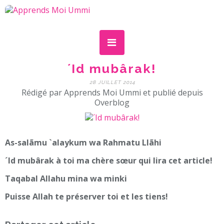
´Id mubârak!
28 JUILLET 2014
Rédigé par Apprends Moi Ummi et publié depuis
Overblog
As-salãmu `alaykum wa Rahmatu Llãhi
´Id mubârak à toi ma chère sœur qui lira cet article!
Taqabal Allahu mina wa minki
Puisse Allah te préserver toi et les tiens!