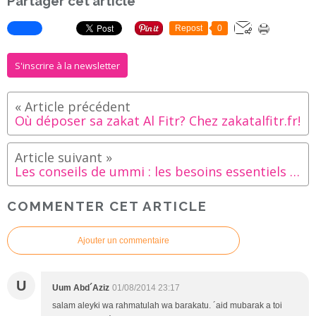
Partager cet article
Repost
0
S'inscrire à la newsletter
Où déposer sa zakat Al Fitr? Chez zakatalfitr.fr!
Les conseils de ummi : les besoins essentiels de l'enfant
COMMENTER CET ARTICLE
Ajouter un commentaire
U
Uum Abd´Aziz
01/08/2014 23:17
salam aleyki wa rahmatulah wa barakatu. ´aid mubarak a toi