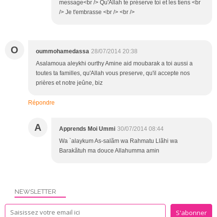
message<br /> Qu'Allah te préserve toi et les tiens <br
/> Je t'embrasse <br /> <br />
O
oummohamedassa
28/07/2014 20:38
Asalamoua aleykhi ourthy Amine aid moubarak a toi aussi a
toutes ta familles, qu'Allah vous preserve, qu'il accepte nos
prières et notre jeûne, biz
Répondre
A
Apprends Moi Ummi
30/07/2014 08:44
Wa `alaykum As-salãm wa Rahmatu Llãhi wa
Barakãtuh ma douce Allahumma amin
NEWSLETTER