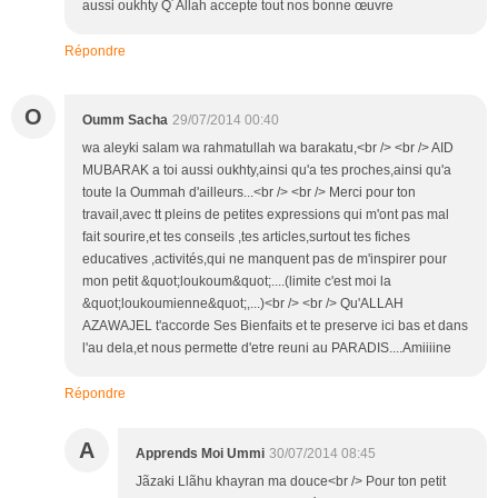
aussi oukhty Q´Allah accepte tout nos bonne œuvre
Répondre
O
Oumm Sacha
29/07/2014 00:40
wa aleyki salam wa rahmatullah wa barakatu,<br /> <br /> AID
MUBARAK a toi aussi oukhty,ainsi qu'a tes proches,ainsi qu'a
toute la Oummah d'ailleurs...<br /> <br /> Merci pour ton
travail,avec tt pleins de petites expressions qui m'ont pas mal
fait sourire,et tes conseils ,tes articles,surtout tes fiches
educatives ,activités,qui ne manquent pas de m'inspirer pour
mon petit &quot;loukoum&quot;....(limite c'est moi la
&quot;loukoumienne&quot;,...)<br /> <br /> Qu'ALLAH
AZAWAJEL t'accorde Ses Bienfaits et te preserve ici bas et dans
l'au dela,et nous permette d'etre reuni au PARADIS....Amiiiine
Répondre
A
Apprends Moi Ummi
30/07/2014 08:45
Jãzaki Llãhu khayran ma douce<br /> Pour ton petit