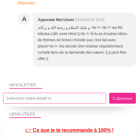
Répondre
A
Apprends Moi Ummi
01/04/2014 10:07
و عليك السلام و رحمة الله و بركاته <br /> <br /> wa fiki
bãraka Llãh umm Hind ))<br /> Si tu as d'autres idées
de thèmes de fiches n'hésite pas c'est fait avec
plaisir<br /> J'ai décidé d'en réaliser régulièrement
compte tenu de la demande des sœurs. Ça peut être
utile ))
NEWSLETTER
LIENS UTILES
👉
Ce que je te recommande à 100% !