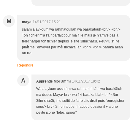
M
maya
14/11/2017 15:21
salam alaykoum wa rahmatoullah wa barakatouh<br /> <br />
Ton fichier m'a l'air parfait pour ma fille mais je n'arrive pas à
télécharger ton fichier depuis le site 3ilmchar3i. Peut-tu s'il te
plaît me l'envoyer par mél incha'allah.<br /> <br /> baraka allah
ou fiki
Répondre
A
Apprends Moi Ummi
14/11/2017 19:42
Wa‘alaykum assalãm wa rahmatu Llãhi wa barakãtuh
ma douce Maya<br /> wa fiki baraka Llah<br /> Sur
3ilm shar3i, il te suffit de faire clic droit puis "enregistrer
sous"<br /> Sinon tout en haut du dossier il y a une
petite icône "télécharger"