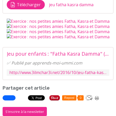
Télécharger
jeu fatha kasra damma
Jeu pour enfants : "Fatha Kasra Damma" (dossier) - العلم الشرعي - La science légiférée
✅ Publié par apprends-moi-ummi.com
http://www.3ilmchar3i.net/2016/10/jeu-fatha-kasra-damma-pour-les-enfants-dossier.html
Partager cet article
Repost
0
S'inscrire à la newsletter