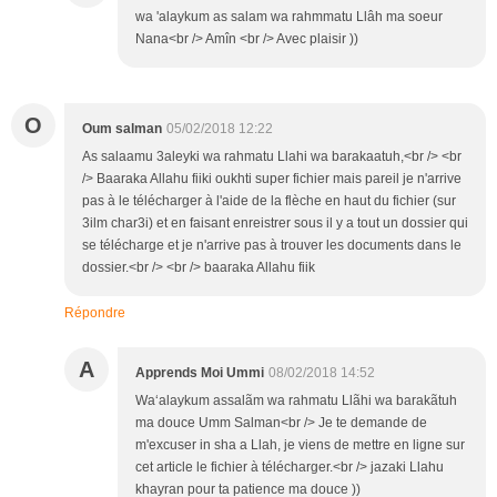
wa 'alaykum as salam wa rahmmatu Llâh ma soeur
Nana<br /> Amîn <br /> Avec plaisir ))
O
Oum salman
05/02/2018 12:22
As salaamu 3aleyki wa rahmatu Llahi wa barakaatuh,<br /> <br
/> Baaraka Allahu fiiki oukhti super fichier mais pareil je n'arrive
pas à le télécharger à l'aide de la flèche en haut du fichier (sur
3ilm char3i) et en faisant enreistrer sous il y a tout un dossier qui
se télécharge et je n'arrive pas à trouver les documents dans le
dossier.<br /> <br /> baaraka Allahu fiik
Répondre
A
Apprends Moi Ummi
08/02/2018 14:52
Wa‘alaykum assalãm wa rahmatu Llãhi wa barakãtuh
ma douce Umm Salman<br /> Je te demande de
m'excuser in sha a Llah, je viens de mettre en ligne sur
cet article le fichier à télécharger.<br /> jazaki Llahu
khayran pour ta patience ma douce ))