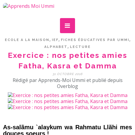
,
,
,
ECOLE A LA MAISON
IEF
FICHES ÉDUCATIVES PAR UMMI
,
ALPHABET
LECTURE
Exercice : nos petites amies
Fatha, Kasra et Damma
31 OCTOBRE 2016
Rédigé par Apprends-Moi Ummi et publié depuis
Overblog
As-salãmu `alaykum wa Rahmatu Llãhi mes
douces soeurs !