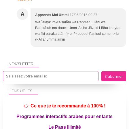
A
Apprends Moi Ummi
17/05/2015 09:27
Wa `alaykum As-salãm wa Rahmatu Llãhi wa
Barakãtuh ma douce Umm 'Aisha Jãzaki Llãhu khayran
wa fiki bãraka Llãh -)<br /> Looool t'as tout comprit!<br
/> Allahumma amin
NEWSLETTER
LIENS UTILES
👉
Ce que je te recommande à 100% !
Programmes interactifs arabes pour enfants
Le Pass Illimité