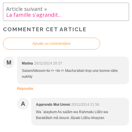
La famille s'agrandit...
COMMENTER CET ARTICLE
Ajouter un commentaire
M
Matina
20/11/2014 20:37
SalamAlikoum<br /> <br /> Macha'allah trop une bonne idée
oukhty
Répondre
A
Apprends Moi Ummi
20/11/2014 21:56
Wa `alaykum As-salãm wa Rahmatu Llãhi wa
Barakãtuh mã douce Jãzaki Llãhu khayran