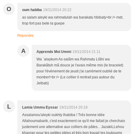
O
oum habiba
19/11/2014 20:22
as salam aleyki wa rahmatulah wa barakatu hbibaty<br /> mdr,
trop fort pas bete la guepe
Répondre
A
Apprends Moi Ummi
19/11/2014 21:11
Wa `alaykum As-salãm wa Rahmatu Llãhi wa
Barakãtuh mã douce je l'avais même mis (le bracelet)
pour l'événement de jeudi j'ai carrément oublié de te
montrer!<br /> {Le collier il rentrait pas autour du
Jelbab}
L
Lamia Ummu Eyssar
19/11/2014 20:18
Assalamou'aleyki oukhty lhabiba ! Trés bonne idée
Allahoumabarik, c'est exactement ce qu'il me fallait je cherchais
justement une alternative aux colliers de pâtes... JazakiLLehou
khayran pour tes petites idées et trés bon travail les loukoums