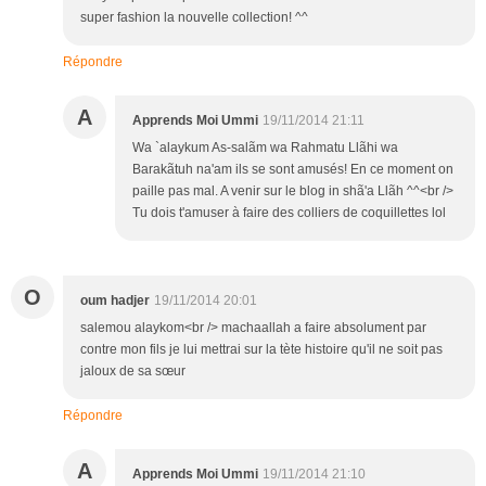
super fashion la nouvelle collection! ^^
Répondre
A
Apprends Moi Ummi
19/11/2014 21:11
Wa `alaykum As-salãm wa Rahmatu Llãhi wa
Barakãtuh na'am ils se sont amusés! En ce moment on
paille pas mal. A venir sur le blog in shã'a Llãh ^^<br />
Tu dois t'amuser à faire des colliers de coquillettes lol
O
oum hadjer
19/11/2014 20:01
salemou alaykom<br /> machaallah a faire absolument par
contre mon fils je lui mettrai sur la tète histoire qu'il ne soit pas
jaloux de sa sœur
Répondre
A
Apprends Moi Ummi
19/11/2014 21:10