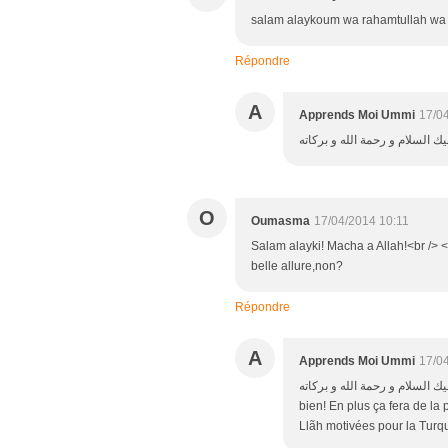
salam alaykoum wa rahamtullah wa 
Répondre
A
Apprends Moi Ummi
17/0
O
Oumasma
17/04/2014 10:11
Salam alayki! Macha a Allah!<br /> <b
belle allure,non?
Répondre
A
Apprends Moi Ummi
17/0
و عليك السلام و رحمة الله و بركاته Umm Asma<br /> Ah là oui franchement ça va le 
bien! En plus ça fera de l
Llãh motivées pour la Turq