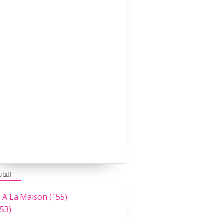
القائ
e A La Maison
(155)
53)