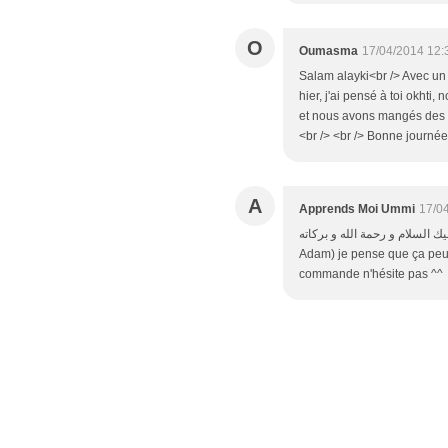
O
Oumasma
17/04/2014 12:
Salam alayki<br /> Avec un ji
hier, j'ai pensé à toi okhti
et nous avons mangés des lou
<br /> <br /> Bonne journée!
A
Apprends Moi Ummi
17/0
و عليك السلام و رحمة الله و بركاته <br /> Alors pour la bleue et la jaune (celle r
Adam) je pense que ça peut l
commande n'hésite pas ^^