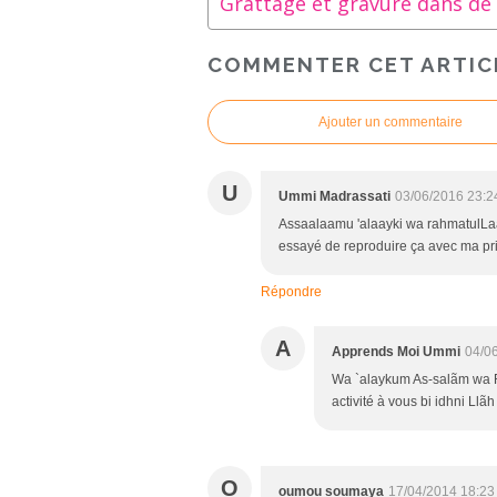
COMMENTER CET ARTIC
Ajouter un commentaire
U
Ummi Madrassati
03/06/2016 23:2
Assaalaamu 'alaayki wa rahmatulLaah
essayé de reproduire ça avec ma pr
Répondre
A
Apprends Moi Ummi
04/0
Wa `alaykum As-salãm wa R
activité à vous bi idhni Llãh 
O
oumou soumaya
17/04/2014 18:23