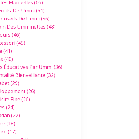
ités Manuelles
(66)
Ecrits-De-Ummi
(61)
Conseils De Ummi
(56)
oin Des Umminettes
(48)
ours
(46)
essori
(45)
e
(41)
hs
(40)
es Éducatives Par Ummi
(36)
talité Bienveillante
(32)
abet
(29)
loppement
(26)
cite Fine
(26)
es
(24)
adan
(22)
ine
(18)
ire
(17)