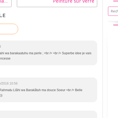
Grattage et gravure dans de la craie
Peinture sur verre
LE
4
i wa barakaatuhu ma perle ; <br /> <br /> Superbe idee je vais
incesse
6/2016 10:56
ahmatu Llãhi wa Barakãtuh ma douce Soeur <br /> Belle
))