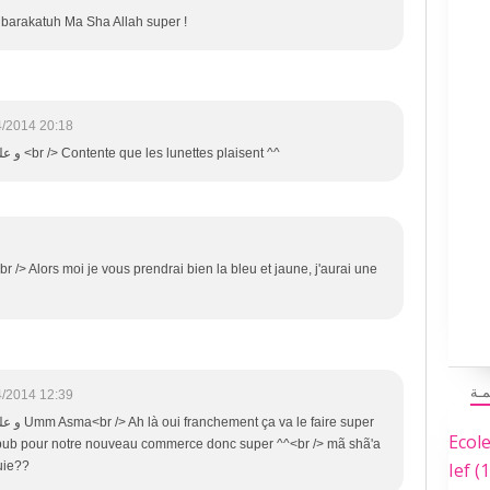
barakatuh Ma Sha Allah super !
4/2014 20:18
و عليك السلام و رحمة الله و بركاته <br /> Contente que les lunettes plaisent ^^
r /> Alors moi je vous prendrai bien la bleu et jaune, j'aurai une
مـة
4/2014 12:39
faire super
Ecol
a pub pour notre nouveau commerce donc super ^^<br /> mã shã'a
Ief
(1
uie??