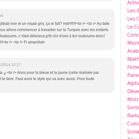
Activ
Les-
34
Les 
lbab noir et un niqab gris, ça le fait? mdr!!!!!!!<br /> <br /> Au faite
Le C
, nous allons commencer à travailler sur la Turquie avec les enfants
Conc
koums, c' était délicieux,p'tit clin d'oeil à tes loukoums donc!
Mont
!!<br /> <br /> Fi amanillah
Arab
Mat
4/2014 10:17
Fich
éalisée par
Paren
e faire. Faut avoir le style qui va avec aussi. Pour toute
Alph
Déve
Motri
Sorti
Ram
Cuis
Scola