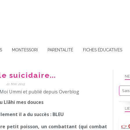
S
MONTESSORI
PARENTALITÉ
FICHES ÉDUCATIVES
le suicidaire...
NE
21 MAI 2015
Moi Ummi et publié depuis Overblog
 Llãhi mes douces
LI
ement il a du succès : BLEU
tre petit poisson, un combattant (qui combat
👉