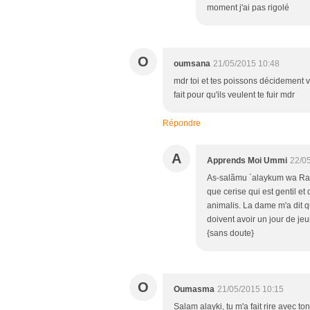
moment j'ai pas rigolé
O
oumsana
21/05/2015 10:48
mdr toi et tes poissons décidement vo
fait pour qu'ils veulent te fuir mdr
Répondre
A
Apprends Moi Ummi
22/0
As-salãmu `alaykum wa Ra
que cerise qui est gentil et q
animalis. La dame m'a dit qu
doivent avoir un jour de jeu
{sans doute}
O
Oumasma
21/05/2015 10:15
Salam alayki, tu m'a fait rire avec to