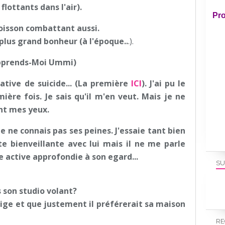
flottants dans l'air).
Pro
oisson combattant aussi.
e plus grand bonheur (à l'époque..
.).
Apprends-Moi Ummi)
tive de suicide... (La première
ICI
). J'ai pu le
re fois. Je sais qu'il m'en veut. Mais je ne
ant mes yeux.
Je ne connais pas ses peines. J'essaie tant bien
e bienveillante avec lui mais il ne me parle
e active approfondie à son egard...
SU
s son studio volant?
rtige et que justement il préférerait sa maison
RE