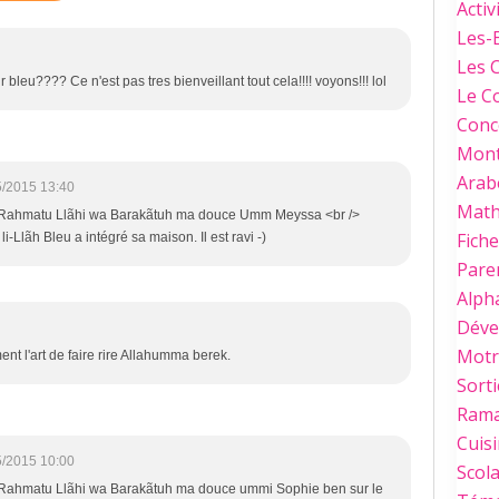
Activ
Les-
Les 
bleu???? Ce n'est pas tres bienveillant tout cela!!!! voyons!!! lol
Le C
Conc
Mont
Arab
5/2015 13:40
Mat
Rahmatu Llãhi wa Barakãtuh ma douce Umm Meyssa <br />
Fich
Llãh Bleu a intégré sa maison. Il est ravi -)
Paren
Alph
Déve
Motri
ent l'art de faire rire Allahumma berek.
Sorti
Ram
Cuis
5/2015 10:00
Scola
Rahmatu Llãhi wa Barakãtuh ma douce ummi Sophie ben sur le