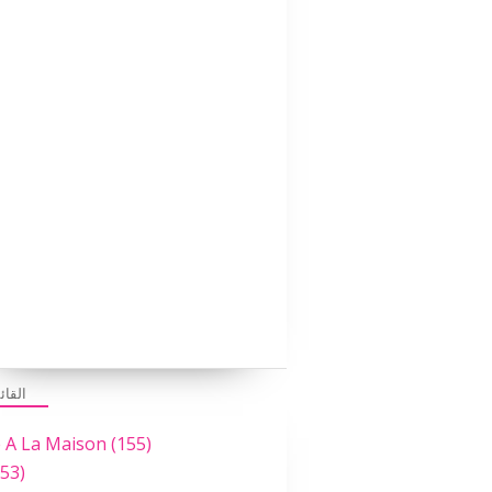
القائ
e A La Maison
(155)
53)