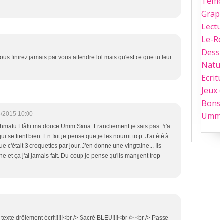
Tém
Grap
Lect
Le-
Dess
us finirez jamais par vous attendre lol mais qu'est ce que tu leur
Natu
Ecrit
Jeux
Bons
Umm
5/2015 10:00
hmatu Llãhi ma douce Umm Sana. Franchement je sais pas. Y'a
ui se tient bien. En fait je pense que je les nourrit trop. J'ai été à
e c'était 3 croquettes par jour. J'en donne une vingtaine... Ils
ne et ça j'ai jamais fait. Du coup je pense qu'ils mangent trop
n texte drôlement écrit!!!!!<br /> Sacré BLEU!!!!<br /> <br /> Passe