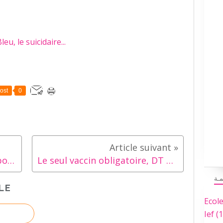
ost
0
Petit programme "scolaire" pour la TPS
Le seul vaccin obligatoire, DT Polio : DANGER
مـة
LE
Ecol
Ief
(1