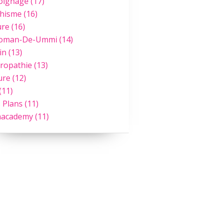
oignage
(17)
hisme
(16)
ure
(16)
Roman-De-Ummi
(14)
in
(13)
ropathie
(13)
ure
(12)
(11)
 Plans
(11)
academy
(11)