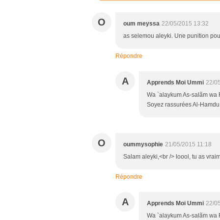
O
oum meyssa
22/05/2015 13:32
as selemou aleyki. Une punition pour 
Répondre
A
Apprends Moi Ummi
22/0
Wa `alaykum As-salãm wa 
Soyez rassurées Al-Hamdu li-
O
oummysophie
21/05/2015 11:18
Salam aleyki,<br /> loool, tu as vraim
Répondre
A
Apprends Moi Ummi
22/0
Wa `alaykum As-salãm wa 