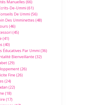
ités Manuelles
(66)
Ecrits-De-Ummi
(61)
Conseils De Ummi
(56)
oin Des Umminettes
(48)
ours
(46)
essori
(45)
e
(41)
hs
(40)
es Éducatives Par Ummi
(36)
talité Bienveillante
(32)
abet
(29)
loppement
(26)
cite Fine
(26)
es
(24)
adan
(22)
ine
(18)
ire
(17)