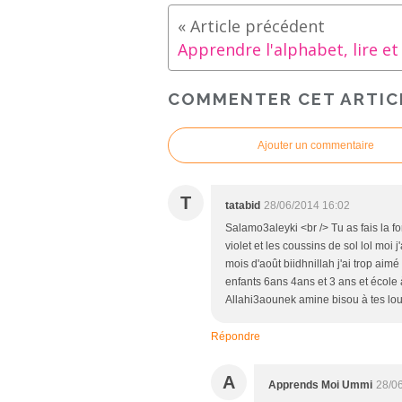
COMMENTER CET ARTIC
Ajouter un commentaire
T
tatabid
28/06/2014 16:02
Salamo3aleyki <br /> Tu as fais la f
violet et les coussins de sol lol moi 
mois d'août biidhnillah j'ai trop ai
enfants 6ans 4ans et 3 ans et école 
Allahi3aounek amine bisou à tes lou
Répondre
A
Apprends Moi Ummi
28/0