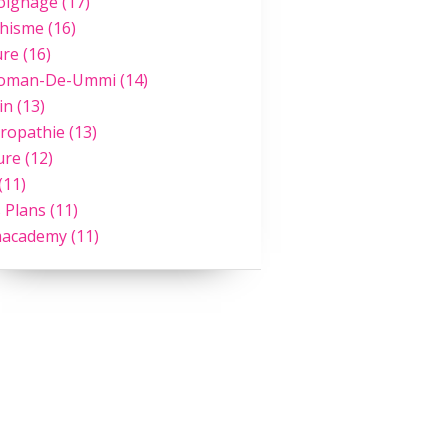
oignage
(17)
hisme
(16)
ure
(16)
Roman-De-Ummi
(14)
in
(13)
ropathie
(13)
ure
(12)
(11)
 Plans
(11)
academy
(11)