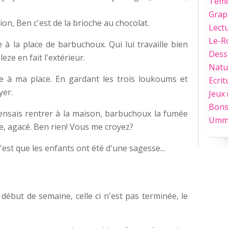
Tém
Grap
on, Ben c'est de la brioche au chocolat.
Lect
Le-
à la place de barbuchoux. Qui lui travaille bien
Dess
leze en fait l'extérieur.
Natu
re à ma place. En gardant les trois loukoums et
Ecrit
yer.
Jeux
Bons
e pensais rentrer à la maison, barbuchoux la fumée
Umm
te, agacé. Ben rien! Vous me croyez?
 c'est que les enfants ont été d'une sagesse...
début de semaine, celle ci n'est pas terminée, le