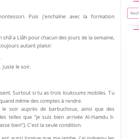
ontessori. Puis j'enchaîne avec la formation
in shã'a Llãh pour chacun des jours de la semaine,
oujours autant plaisir.
^
Juste le soir.
isent. Surtout si tu as trois loukoums mobiles. Tu
s quand même des comptes à rendre.
 le soir auprès de barbuchoux, ainsi que des
les telles que "je suis bien arrivée Al-Hamdu li-
asse bien"}. C'est la seule condition.
 est aussi longue que ma jambe, j'ai prévenu les