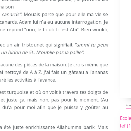
maison.
 canards".
Mouais parce que pour elle ma vie se
 canards. Adam lui n'a eu aucune interrogation. Je
l me répond "non, le boulot c'est Abi". Bien wouldi,
c un air tristounet qui signifiait
"ummi tu peux
 un bidon de 5L. N'oublie pas la paille"
.
chacune des pièces de la maison. Je crois même que
J'ai nettoyé de A à Z. J'ai fais un gâteau a l'ananas
é les activités à l'avance.
 est turquoise et où on voit à travers tes doigts de
et juste ça, mais non, pas pour le moment. (Au
مـة
e du'a pour moi afin que je puisse y goûter au
Ecol
Ief
(1
a été juste enrichissante Allahumma barik. Mais