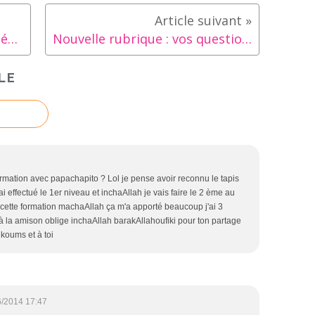
Apprendre l'alphabet, lire et écrire
Nouvelle rubrique : vos questions, nos réponses
LE
ormation avec papachapito ? Lol je pense avoir reconnu le tapis
j'ai effectué le 1er niveau et inchaAllah je vais faire le 2 ème au
mé cette formation machaAllah ça m'a apporté beaucoup j'ai 3
à la amison oblige inchaAllah barakAllahoufiki pour ton partage
koums et à toi
6/2014 17:47