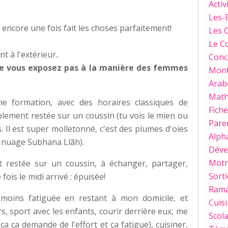
Activ
Les-
a encore une fois fait les choses parfaitement!
Les 
Le C
 à l'extérieur..
Conc
 ne vous exposez pas à la manière des femmes
Mont
Arab
Mat
ne formation, avec des horaires classiques de
Fich
mplement restée sur un coussin (tu vois le mien ou
Paren
s. Il est super molletonné, c'est des plumes d'oies
Alph
un nuage Subhana Llãh).
Déve
Motri
t restée sur un coussin, à échanger, partager,
Sorti
 fois le midi arrivé : épuisée!
Ram
moins fatiguée en restant à mon domicile, et
Cuis
rs, sport avec les enfants, courir derrière eux, me
Scola
 ça demande de l'effort et ça fatigue), cuisiner,