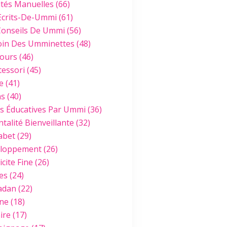
ités Manuelles
(66)
Ecrits-De-Ummi
(61)
Conseils De Ummi
(56)
oin Des Umminettes
(48)
ours
(46)
essori
(45)
e
(41)
hs
(40)
es Éducatives Par Ummi
(36)
talité Bienveillante
(32)
abet
(29)
loppement
(26)
cite Fine
(26)
es
(24)
adan
(22)
ine
(18)
ire
(17)