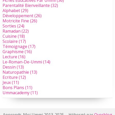
Fiches Éducatives Par Ummi
(36)
Parentalité Bienveillante
(32)
Alphabet
(29)
Développement
(26)
Motricite Fine
(26)
Sorties
(24)
Ramadan
(22)
Cuisine
(18)
Scolaire
(17)
Témoignage
(17)
Graphisme
(16)
Lecture
(16)
Le-Roman-De-Ummi
(14)
Dessin
(13)
Naturopathie
(13)
Ecriture
(12)
Jeux
(11)
Bons Plans
(11)
Ummacademy
(11)
Apprends-Moi Ummi 2013-2025 - Hébergé par
Overblog