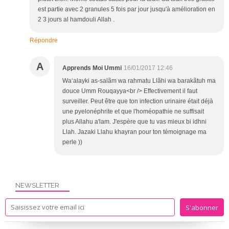
est partie avec 2 granules 5 fois par jour jusqu'à amélioration en
2 3 jours al hamdouli Allah .
Répondre
A
Apprends Moi Ummi
16/01/2017 12:46
Wa‘alayki as-salãm wa rahmatu Llãhi wa barakãtuh ma
douce Umm Rouqayya<br /> Effectivement il faut
surveiller. Peut être que ton infection urinaire était déjà
une pyelonéphrite et que l'homéopathie ne suffisait
plus Allahu a'lam. J'espère que tu vas mieux bi idhni
Llah. Jazaki Llahu khayran pour ton témoignage ma
perle ))
NEWSLETTER