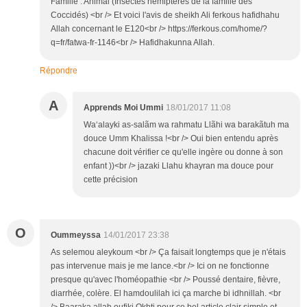
Famille : Animal (Insectes hémiptères de la famille des
Coccidés) <br /> Et voici l'avis de sheikh Ali ferkous hafidhahu
Allah concernant le E120<br /> https://ferkous.com/home/?
q=fr/fatwa-fr-1146<br /> Hafidhakunna Allah.
Répondre
A
Apprends Moi Ummi
18/01/2017 11:08
Wa‘alayki as-salãm wa rahmatu Llãhi wa barakãtuh ma
douce Umm Khalissa !<br /> Oui bien entendu après
chacune doit vérifier ce qu'elle ingère ou donne à son
enfant ))<br /> jazaki Llahu khayran ma douce pour
cette précision
O
Oummeyssa
14/01/2017 23:38
As selemou aleykoum <br /> Ça faisait longtemps que je n'étais
pas intervenue mais je me lance.<br /> Ici on ne fonctionne
presque qu'avec l'homéopathie <br /> Poussé dentaire, fièvre,
diarrhée, colère. El hamdoulilah ici ça marche bi idhnillah. <br