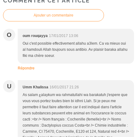
COMMENTER CET ARTICLE
Ajouter un commentaire
O
oum rouqayya
17/01/2017 13:06
Oui c'est possible effectivement allahu a3lem. Ca va mieux oui
al hamdouli Allah toujours sous antibio. Av plaisir baraka allahu
fiki ma chère soeur.
Répondre
U
Umm Khalissa
16/01/2017 21:26
As salam عalaykum wa rahmatullahi wa barakatuh j'espere que
vous vous portez toutes bien bi idhni Llah. Si je peux me
permettre il faut faire attention car il est indiqué dans l'article
leurs substances peuvent etre animal en l'occurance le coccus
cacti :<br /> Nom français : Cochenille (femelle)<br /> Noms
communs : Dactylopius coccus Costa<br /> Chimie industrielle :
Carmine, CI 75470, Cochenille, E120 et 124, Natural red 4<br />