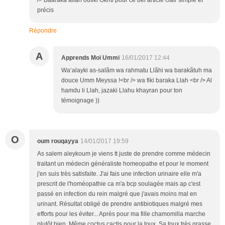
/> Baaraka allah oufiki Okhti pour ce bel article clair simple et
précis
Répondre
A
Apprends Moi Ummi
16/01/2017 12:44
Wa‘alayki as-salãm wa rahmatu Llãhi wa barakãtuh ma
douce Umm Meyssa !<br /> wa fiki baraka Llah <br /> Al
hamdu li Llah, jazaki Llahu khayran pour ton
témoignage ))
O
oum rouqayya
14/01/2017 19:59
As salem aleykoum je viens tt juste de prendre comme médecin
traitant un médecin généraliste homeopathe et pour le moment
j'en suis très satisfaite. J'ai fais une infection urinaire elle m'a
prescrit de l'homéopathie ca m'a bcp soulagée mais ap c'est
passé en infection du rein malgré que j'avais moins mal en
urinant. Résultat obligé de prendre antibiotiques malgré mes
efforts pour les éviter... Après pour ma fille chamomilla marche
plutôt bien. Même coctus cactis pour la toux. Sa toux très grasse