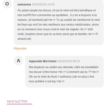
O
oumasma
18/10/2016 19:32
As salam alayki ma douce, et oui le miel est très bénéfique et
moi oui!!!!!!J'en consomme au quotidien , il y en a toujours à la
maison, al hamdoliLlah!<br /> Tu as oublié de mentionné le miel
de thym qui est l'un des meilleurs aux vertus médicinales, sinon
en ce moment chez nous c'est le miel de nigelle.<br /> Voili
voilà, j'espère sinon que tu va bien ainsi que ta famille.<br /> Fi
amaniLlah
Répondre
A
Apprends Moi Ummi
19/10/2016 09:53
Wa‘alaykum as-salãm wa rahmatu Llãhi wa barakãtuh
ma douce Umm Asma !<br /> Comment vas-tu ??<br />
Oh oui le miel de thym ! subhana Llah en plus c'est
mon préféré il est top !<br />
NEWSLETTER