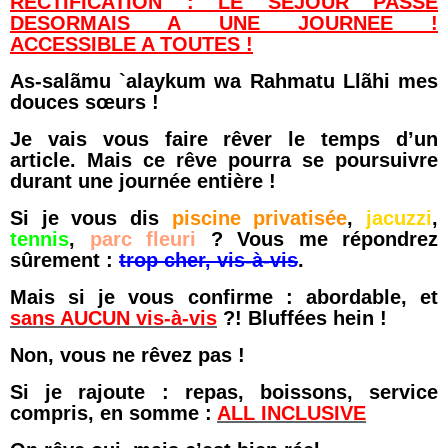
RECTIFICATION : LE SEJOUR PASSE
DESORMAIS A UNE JOURNEE !
ACCESSIBLE A TOUTES !
As-salãmu `alaykum wa Rahmatu Llãhi mes
douces sœurs !
Je vais vous faire rêver le temps d’un
article. Mais ce rêve pourra se poursuivre
durant une journée entière !
Si je vous dis
piscine privatisée
,
jacuzzi
,
tennis
,
parc fleuri
? Vous me répondrez
sûrement :
trop cher, vis-à-vis
.
Mais si je vous confirme : abordable, et
sans AUCUN vis-à-vis
?! Bluffées hein !
Non, vous ne rêvez pas !
Si je rajoute : repas, boissons, service
compris, en somme :
ALL INCLUSIVE