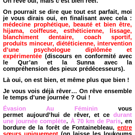
On rêve oui, mais c’est bien réel.
On pourrait se dire que tout est parfait, moi
je vous dirais oui, en finalisant avec cela :
médecine prophétique, beauté et bien être,
hijama, coiffeuse, esthéticienne, lissage,
blanchiment dentaire, coach sportif,
produits minceur, diététicienne, intervention
d’une psychologue diplômée et
expérimentée
(discours en conformité avec
le Qur’an et la Sunna avec la
compréhension des pieux prédécesseurs).
Là oui, on est bien, et même plus que bien !
Je vous vois déjà rêver… On rêve ensemble
le temps d’une journée ? Oui !
Évasion Au Féminin
vous
permet aujourd’hui de rêver, et ce
durant
une journée complète
.
À 70 km de Paris
, en
bordure de la forêt de Fontainebleau,
entre
sœurs uniquement
(on laisse les loukoums