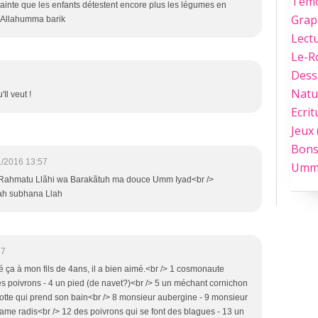
Tém
crainte que les enfants détestent encore plus les légumes en
Grap
> Allahumma barik
Lect
Le-
Dess
Natu
Il veut !
Ecrit
Jeux
Bons
1/2016 13:57
Umm
Rahmatu Llãhi wa Barakãtuh ma douce Umm Iyad<br />
lah subhana Llah
17
 ça à mon fils de 4ans, il a bien aimé.<br /> 1 cosmonaute
es poivrons - 4 un pied (de navet?)<br /> 5 un méchant cornichon
otte qui prend son bain<br /> 8 monsieur aubergine - 9 monsieur
me radis<br /> 12 des poivrons qui se font des blagues - 13 un