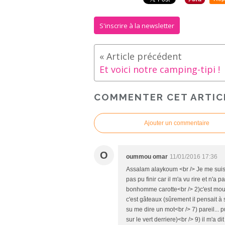
S'inscrire à la newsletter
Et voici notre camping-tipi !
COMMENTER CET ARTIC
Ajouter un commentaire
O
oummou omar
11/01/2016 17:36
Assalam alaykoum <br /> Je me suis p
pas pu finir car il m'a vu rire et n'a 
bonhomme carotte<br /> 2)c'est mouto
c'est gâteaux (sûrement il pensait à s
su me dire un mot<br /> 7) pareil... pui
sur le vert derriere)<br /> 9) il m'a 