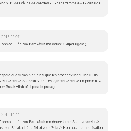
e<br /> 15 des câlins de carottes - 16 canard tomate - 17 canards
1/2016 23:07
ahmatu Llãhi wa Barakãtuh ma douce ! Super rigolo ))
j'espère que tu vas bien ainsi que tes proches?<br /> <br /> Dis
 <br /> <br /> Soubran Allah c'est Ajib <br /> <br /> La photo n°4
r /> Barak Allah ofiki pour le partage
1/2016 14:44
Rahmatu Llãhi wa Barakãtuh ma douce Umm Souleyman<br />
s bien Bãraka Llãhu fiki et vous ?<br /> Non aucune modification