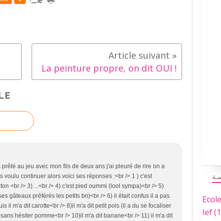
La peinture propre, on dit OUI !
LE
rêté au jeu avec mon fils de deux ans j'ai pleuré de rire on a
pas voulu continuer alors voici ses réponses :<br /> 1 ) c'est
مـة
n <br /> 3) ...<br /> 4) c'est pied oummi (lool sympa)<br /> 5)
es gâteaux préférés les petits bn)<br /> 6) il était confus il a pas
Ecol
s il m'a dit carotte<br /> 8)il m'a dit petit pois (il a du se focaliser
Ief
(1
dit sans hésiter pomme<br /> 10)il m'a dit banane<br /> 11) il m'a dit