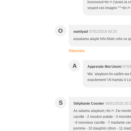
loooooool<br /> j'avais la 
voyant ces images ^^<br /
O
oumIyad
07/01/2016 00:25
assalamu alayki hihi Allah crée ce qu'
Répondre
A
Apprends Moi Ummi
07/0
Wa `alaykum As-salãm wa 
exactement ! Al hamdu li L
S
Stéphanie Cosnier
06/01/2016 20:
As salamu alaykum,<br /> J'ai montré
carotte - 2 mouton patate - 3 monstr
- 6 monsieur carotte - 7 madame car
pomme - 10 dauphin citron - 11 mada