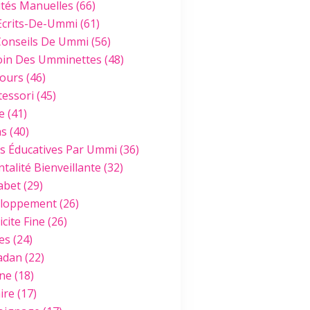
ités Manuelles
(66)
Ecrits-De-Ummi
(61)
Conseils De Ummi
(56)
oin Des Umminettes
(48)
ours
(46)
essori
(45)
e
(41)
hs
(40)
es Éducatives Par Ummi
(36)
talité Bienveillante
(32)
abet
(29)
loppement
(26)
cite Fine
(26)
es
(24)
adan
(22)
ine
(18)
ire
(17)