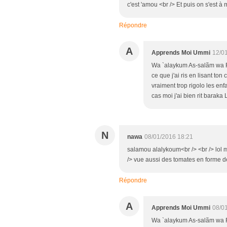
c'est 'amou <br /> Et puis on s'est à 
Répondre
A
Apprends Moi Ummi
12/0
Wa `alaykum As-salãm wa 
ce que j'ai ris en lisant ton
vraiment trop rigolo les en
cas moi j'ai bien rit baraka L
N
nawa
08/01/2016 18:21
salamou alalykoum<br /> <br /> lol 
/> vue aussi des tomates en forme de
Répondre
A
Apprends Moi Ummi
08/0
Wa `alaykum As-salãm wa 