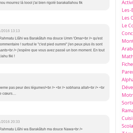
Activ
mou mourrez là loool j'ai bien rigolé barakallahou fik
Les-
Les 
Le C
1/2016 13:13
Conc
Rahmatu Llãhi wa Barakãtuh ma douce Umm 'Omar<br /> qu'est
Mont
 commentaire ! surtout le "c'est pied oummi" j'en peux plus ils sont
Arab
faants<br /> j'espère que vous avez passé un bon moment. En tout
Mat
lahu fiki !
Fich
Paren
Alph
Déve
meme pas peur des légumes!<br /> <br /> sobhana allah<br /> <br
 cœurs....
Motri
Sorti
Ram
Cuis
1/2016 20:33
Scola
Rahmatu Llãhi wa Barakãtuh ma douce Nawa<br />