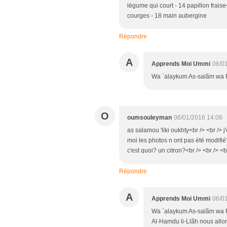
légume qui court - 14 papillon frais
courges - 18 main aubergine
Répondre
A
Apprends Moi Ummi
06/0
Wa `alaykum As-salãm wa R
O
oumsouleyman
06/01/2016 14:08
as salamou 'liki oukhty<br /> <br /> 
moi les photos n ont pas été modifié?
c'est quoi? un citron?<br /> <br /> <b
Répondre
A
Apprends Moi Ummi
06/0
Wa `alaykum As-salãm wa 
Al-Hamdu li-Llãh nous allon