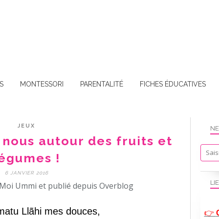
S
MONTESSORI
PARENTALITÉ
FICHES ÉDUCATIVES
JEUX
NE
nous autour des fruits et
égumes !
6 JANVIER 2016
LI
Moi Ummi et publié depuis Overblog
atu Llãhi mes douces,
👉