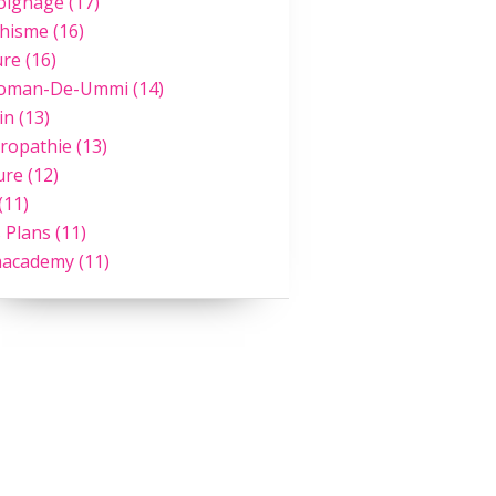
oignage
(17)
hisme
(16)
ure
(16)
Roman-De-Ummi
(14)
in
(13)
ropathie
(13)
ure
(12)
(11)
 Plans
(11)
academy
(11)