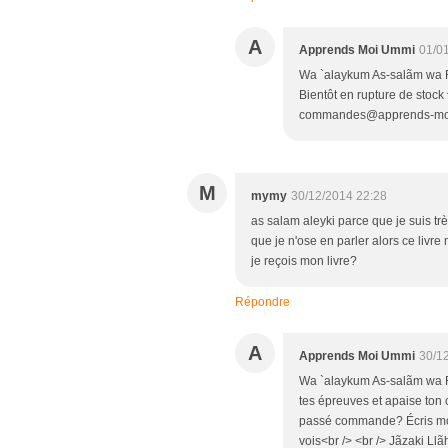
A
Apprends Moi Ummi
01/0
Wa `alaykum As-salãm wa R
Bientôt en rupture de stoc
commandes@apprends-moi
M
mymy
30/12/2014 22:28
as salam aleyki parce que je suis tr
que je n'ose en parler alors ce livre
je reçois mon livre?
Répondre
A
Apprends Moi Ummi
30/1
Wa `alaykum As-salãm wa R
tes épreuves et apaise ton 
passé commande? Écris moi 
vois<br /> <br /> Jãzaki Ll