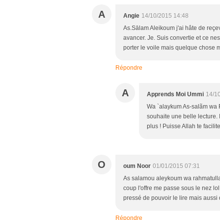
A
Angie
14/10/2015 14:48
As.Sālam Aleikoum j'ai hâte de reçev
avancer. Je. Suis convertie et ce nes
porter le voile mais quelque chose 
Répondre
A
Apprends Moi Ummi
14/1
Wa `alaykum As-salãm wa R
souhaite une belle lecture. I
plus ! Puisse Allah te facili
O
oum Noor
01/01/2015 07:31
As salamou aleykoum wa rahmatullahi
coup l'offre me passe sous le nez lol !
pressé de pouvoir le lire mais aussi d
Répondre