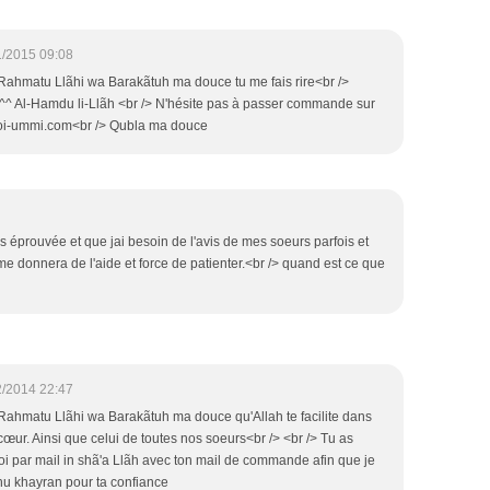
1/2015 09:08
ahmatu Llãhi wa Barakãtuh ma douce tu me fais rire<br />
k ^^ Al-Hamdu li-Llãh <br /> N'hésite pas à passer commande sur
-ummi.com<br /> Qubla ma douce
ès éprouvée et que jai besoin de l'avis de mes soeurs parfois et
 me donnera de l'aide et force de patienter.<br /> quand est ce que
2/2014 22:47
ahmatu Llãhi wa Barakãtuh ma douce qu'Allah te facilite dans
cœur. Ainsi que celui de toutes nos soeurs<br /> <br /> Tu as
par mail in shã'a Llãh avec ton mail de commande afin que je
ãhu khayran pour ta confiance