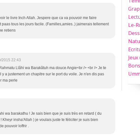
Tém
Grap
Lect
oir le livre Inch Allah. Jespere que ca va pouvoir me faire
Le-
t paas tous les jours facile. (Familles,amies..) jaimerais tellement
me retiens
Dess
Natu
Ecrit
Jeux
0/2015 22:43
Bons
ahmatu Llãhi wa Barakãtuh ma douce Angie<br /> <br /> Je te
Umm
l y a justement un chapitre sur le port du voile. Je n'en dis pas
ter ma perle
 wa barakathu ! Je sais bien que je suis très en retard ( du
 Kheyr insha'Allah ) je voulais juste te féliciter je suis bien
e pouvoir loffrir .