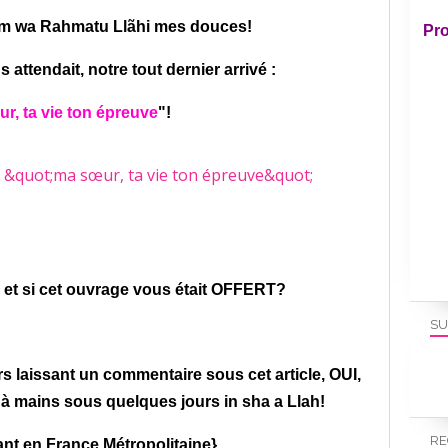
m wa Rahmatu Llãhi mes douces!
Pro
s attendait, notre tout dernier arrivé :
r, ta vie ton épreuve
"!
 et si cet ouvrage vous était OFFERT?
SU
laissant un commentaire sous cet article, OUI,
à mains sous quelques jours in sha a Llah!
RE
nt en France Métropolitaine}