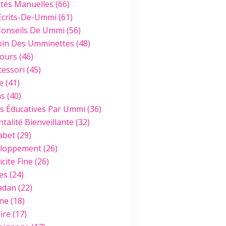
ités Manuelles
(66)
Ecrits-De-Ummi
(61)
Conseils De Ummi
(56)
oin Des Umminettes
(48)
ours
(46)
essori
(45)
e
(41)
hs
(40)
es Éducatives Par Ummi
(36)
talité Bienveillante
(32)
abet
(29)
loppement
(26)
cite Fine
(26)
es
(24)
adan
(22)
ine
(18)
ire
(17)