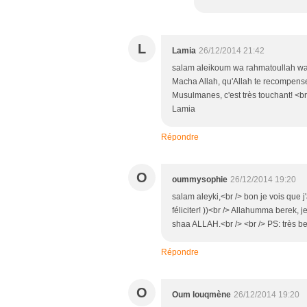
L
Lamia
26/12/2014 21:42
salam aleikoum wa rahmatoullah wa b
Macha Allah, qu'Allah te recompense 
Musulmanes, c'est très touchant! <br
Lamia
Répondre
O
oummysophie
26/12/2014 19:20
salam aleyki,<br /> bon je vois que j
féliciter! ))<br /> Allahumma berek, je
shaa ALLAH.<br /> <br /> PS: très be
Répondre
O
Oum louqmène
26/12/2014 19:20