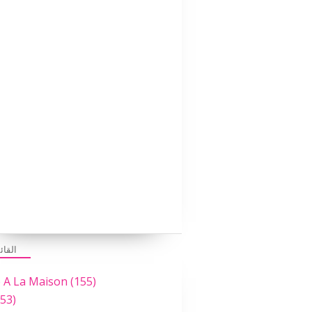
القائ
e A La Maison
(155)
53)