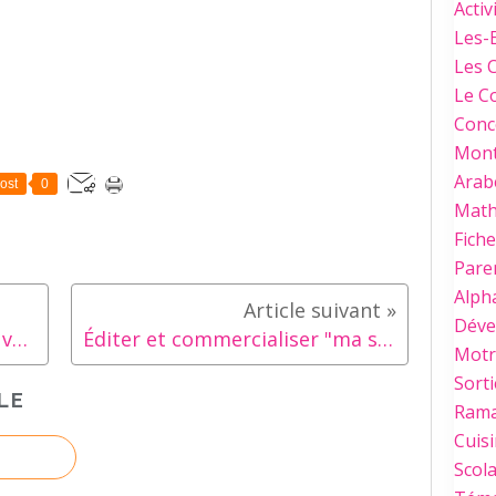
Activ
Les-
Les 
Le C
Conc
Mont
Arab
ost
0
Mat
Fich
Paren
Alph
Déve
Parce qu'on est toutes éprouvées...
Éditer et commercialiser "ma sœur ta vie ton épreuve" est légiféré
Motri
Sorti
LE
Ram
Cuis
Scola