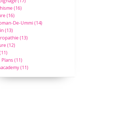
oignage
(17)
hisme
(16)
ure
(16)
Roman-De-Ummi
(14)
in
(13)
ropathie
(13)
ure
(12)
(11)
 Plans
(11)
academy
(11)