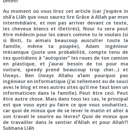
ummi!
Au moment où vous lirez cet article (car j’espère in
shã’a Llãh que vous saurez lire Grâce à Allah par mon
intermédiaire, et non pas arriver devant ce texte,
les cheveux blancs et illettrés), Nour tu sera peut
être médecin pour les sœurs comme tu le voulais (si
si Binti, tu aimais beaucoup ausculter toute la
famille, même ta poupée), Adam ingénieur
mécanique (juste une probabilité, compte tenu de
tes quotidiens à “autopsier” les roues de ton camion
en plastique, et j’aurai besoin de toi pour ma
voiture, speedy prend beaucoup trop cher…) et
Uways.. Ben Uways Allahu a’lam pourquoi pas
ingénieur en informatique (j’ai tellement eu de souci
avec le blog et mes autres sites qu’il me faut bien un
informaticien dans la famille). Peut être ceci. Peut
être autre chose. Mais dans tous les cas, le principal
est que vous ayez pu faire ce que vous souhaitiez,
car quoi de mieux que de se lever le matin et aller à
son travail le sourire au lèvres? Quoi de mieux que
de travailler dans le sentier d’Allah et pour Allah?!
Subhana Llãh