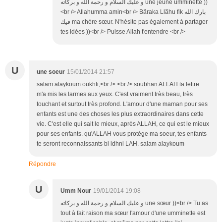
و عليك السلام و رحمة الله و بركاته une jeune umminette ))
<br /> Allahumma amin<br /> Bãraka Llãhu fik بارك الله
فيك ma chère sœur. N'hésite pas également à partager
tes idées ))<br /> Puisse Allah t'entendre <br />
U
une soeur
15/01/2014 21:57
salam alaykoum oukhti,<br /> <br /> soubhan ALLAH ta lettre
m'a mis les larmes aux yeux. C'est vraiment très beau, très
touchant et surtout très profond. L'amour d'une maman pour ses
enfants est une des choses les plus extraordinaires dans cette
vie. C'est elle qui sait le mieux, après ALLAH, ce qui est le mieux
pour ses enfants. qu'ALLAH vous protège ma soeur, tes enfants
te seront reconnaissants bi idhni LAH. salam alaykoum
Répondre
U
Umm Nour
19/01/2014 19:08
و عليك السلام و رحمة الله و بركاته une sœur ))<br /> Tu as
tout à fait raison ma sœur l'amour d'une umminette est