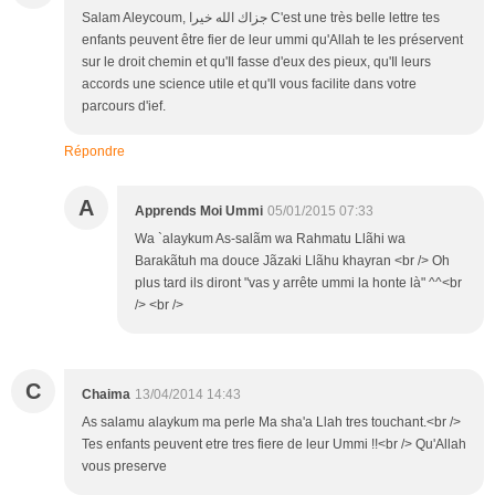
Salam Aleycoum, جزاك الله خيرا C'est une très belle lettre tes
enfants peuvent être fier de leur ummi qu'Allah te les préservent
sur le droit chemin et qu'Il fasse d'eux des pieux, qu'Il leurs
accords une science utile et qu'Il vous facilite dans votre
parcours d'ief.
Répondre
A
Apprends Moi Ummi
05/01/2015 07:33
Wa `alaykum As-salãm wa Rahmatu Llãhi wa
Barakãtuh ma douce Jãzaki Llãhu khayran <br /> Oh
plus tard ils diront "vas y arrête ummi la honte là" ^^<br
/> <br />
C
Chaima
13/04/2014 14:43
As salamu alaykum ma perle Ma sha'a Llah tres touchant.<br />
Tes enfants peuvent etre tres fiere de leur Ummi !!<br /> Qu'Allah
vous preserve