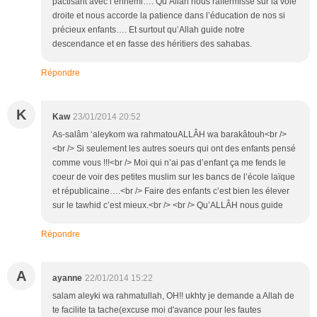
pactisant avec l’ennemi…. Qu’Allah nous raffermisse sur la voie
droite et nous accorde la patience dans l’éducation de nos si
précieux enfants…. Et surtout qu’Allah guide notre
descendance et en fasse des héritiers des sahabas.
Répondre
K
Kaw
23/01/2014 20:52
As-salâm ‘aleykom wa rahmatouALLÂH wa barakâtouh<br />
<br /> Si seulement les autres soeurs qui ont des enfants pensé
comme vous !!!<br /> Moi qui n’ai pas d’enfant ça me fends le
coeur de voir des petites muslim sur les bancs de l’école laïque
et républicaine….<br /> Faire des enfants c’est bien les élever
sur le tawhid c’est mieux.<br /> <br /> Qu’ALLÂH nous guide
Répondre
A
ayanne
22/01/2014 15:22
salam aleyki wa rahmatullah, OH!! ukhty je demande a Allah de
te facilite ta tache(excuse moi d'avance pour les fautes