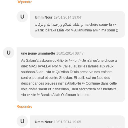
Répondre
U
Umm Nour
19/01/2014 19:04
و عليك السلام و رحمة الله و بركاته ma chère sœur<br />
wa fiki bãraka Llãh <br /> Allahumma amin ma sœur ))
U
une jeune umminette
16/01/2014 08:47
As Salam'alaykoum oukhti,<br /> <br /> Je n'ai qu'une chose à
dire: MASHA'ALLAH<br /> J'ai eu aussi les larmes aux yeux
soubhan Allah...<br /> Qu'Allah Ta'ala préserve nos enfants
contre tout mal et contre Sheytan. Et qu'IL swt en face des
descendances pieuses insha'Allah.<br /> Continue dans cette
voie chère soeur et insha'Allah, Dieu t'accordera ses bienfaits.
<br /> <br /> Baraka Allah Oufikoum à toutes.
Répondre
U
Umm Nour
19/01/2014 19:05