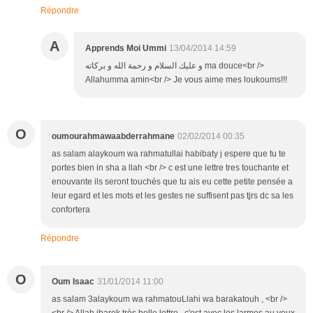
Répondre
A
Apprends Moi Ummi
13/04/2014 14:59
و عليك السلام و رحمة الله و بركاته ma douce<br />
Allahumma amin<br /> Je vous aime mes loukoums!!!
O
oumourahmawaabderrahmane
02/02/2014 00:35
as salam alaykoum wa rahmatullai habibaty j espere que tu te
portes bien in sha a llah <br /> c est une lettre tres touchante et
enouvante ils seront touchés que tu ais eu cette petite pensée a
leur egard et les mots et les gestes ne suffisent pas tjrs dc sa les
confortera
Répondre
O
Oum Isaac
31/01/2014 11:00
as salam 3alaykoum wa rahmatouLlahi wa barakatouh , <br />