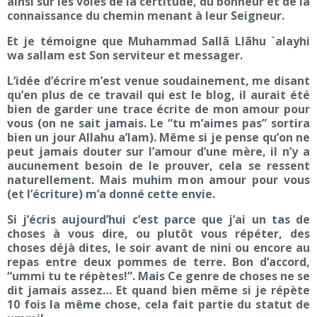
ainsi sur les voies de la certitude, du bonheur et de la
connaissance du chemin menant à leur Seigneur.
Et je témoigne que Muhammad Sallã Llãhu `alayhi
wa sallam est Son serviteur et messager.
L’idée d’écrire m’est venue soudainement, me disant
qu’en plus de ce travail qui est le blog, il aurait été
bien de garder une trace écrite de mon amour pour
vous (on ne sait jamais. Le “tu m’aimes pas” sortira
bien un jour Allahu a’lam). Même si je pense qu’on ne
peut jamais douter sur l’amour d’une mère, il n’y a
aucunement besoin de le prouver, cela se ressent
naturellement. Mais muhim mon amour pour vous
(et l’écriture) m’a donné cette envie.
Si j’écris aujourd’hui c’est parce que j’ai un tas de
choses à vous dire, ou plutôt vous répéter, des
choses déjà dites, le soir avant de nini ou encore au
repas entre deux pommes de terre. Bon d’accord,
“ummi tu te répètes!”. Mais Ce genre de choses ne se
dit jamais assez… Et quand bien même si je répète
10 fois la même chose, cela fait partie du statut de