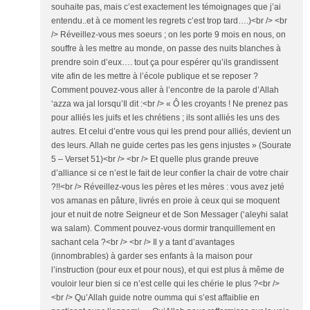
souhaite pas, mais c’est exactement les témoignages que j’ai
entendu..et à ce moment les regrets c’est trop tard….)<br /> <br
/> Réveillez-vous mes soeurs ; on les porte 9 mois en nous, on
souffre à les mettre au monde, on passe des nuits blanches à
prendre soin d’eux…. tout ça pour espérer qu’ils grandissent
vite afin de les mettre à l’école publique et se reposer ?
Comment pouvez-vous aller à l’encontre de la parole d’Allah
‘azza wa jal lorsqu’Il dit :<br /> « Ô les croyants ! Ne prenez pas
pour alliés les juifs et les chrétiens ; ils sont alliés les uns des
autres. Et celui d’entre vous qui les prend pour alliés, devient un
des leurs. Allah ne guide certes pas les gens injustes » (Sourate
5 – Verset 51)<br /> <br /> Et quelle plus grande preuve
d’alliance si ce n’est le fait de leur confier la chair de votre chair
?!!<br /> Réveillez-vous les pères et les mères : vous avez jeté
vos amanas en pâture, livrés en proie à ceux qui se moquent
jour et nuit de notre Seigneur et de Son Messager (‘aleyhi salat
wa salam). Comment pouvez-vous dormir tranquillement en
sachant cela ?<br /> <br /> Il y a tant d’avantages
(innombrables) à garder ses enfants à la maison pour
l’instruction (pour eux et pour nous), et qui est plus à même de
vouloir leur bien si ce n’est celle qui les chérie le plus ?<br />
<br /> Qu’Allah guide notre oumma qui s’est affaiblie en