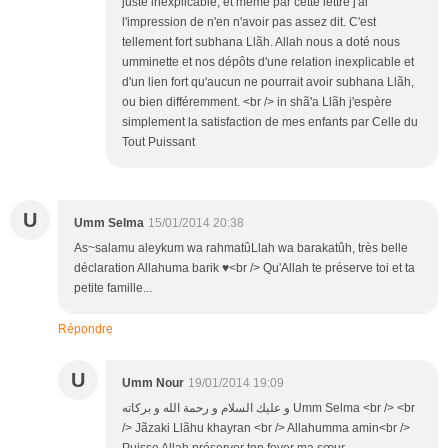
juste inexplicable, et même par cette lettre j'ai
l'impression de n'en n'avoir pas assez dit. C'est
tellement fort subhana Llãh. Allah nous a doté nous
umminette et nos dépôts d'une relation inexplicable et
d'un lien fort qu'aucun ne pourrait avoir subhana Llãh,
ou bien différemment. <br /> in shã'a Llãh j'espère
simplement la satisfaction de mes enfants par Celle du
Tout Puissant
U
Umm Selma
15/01/2014 20:38
As~salamu aleykum wa rahmatûLlah wa barakatûh, très belle
déclaration Allahuma barik ♥<br /> Qu'Allah te préserve toi et ta
petite famille...
Répondre
U
Umm Nour
19/01/2014 19:09
و عليك السلام و رحمة الله و بركاته Umm Selma <br /> <br
/> Jãzaki Llãhu khayran <br /> Allahumma amin<br />