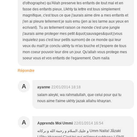
d'othographe) qu'Allah preserve tes enfants de tout mal et en
fasse des enfants pieux..Ukhty ta lettre est tous simplement
magnifique, c'est tous ce que j'aurais aime dire a mes enfants et
j'en ai pleure tellement je suis emu (jen ai les larme aux yeux en
ecrivant). Tu as tellement raison ce monde c'est une jungle
j'aurais aime proteger mes petit &quot;sauvages&quot;(vous
inquietez pas c'est leur petits surnom) de ce monde qui leur
veux du mal!! je conclu ukhty tu m'as touche et j'espere de tous
mon coeur pouvoir leur dire un jour. Qu'allah vous protege mes
soeur vous et vos enfants de l'egarement. Oum naila
Répondre
A
ayanne
22/01/2014 18:18
salam aleyki, wa rahmatullah, que celui pour qui tu
nous aime t'aime ukhty jazak allahu khayran.
A
Apprends Moi Ummi
22/01/2014 16:54
و عليك السلام و رحمة الله و بركاته Umm Naila! Jãzaki