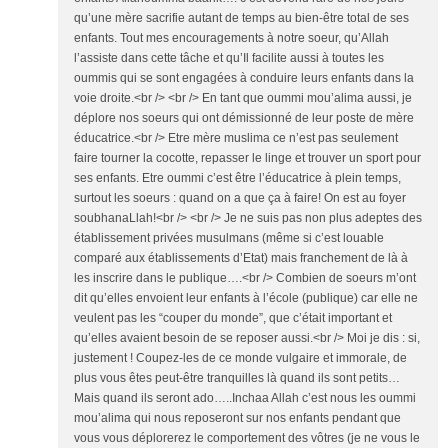
qu’une mère sacrifie autant de temps au bien-être total de ses
enfants. Tout mes encouragements à notre soeur, qu’Allah
l’assiste dans cette tâche et qu’Il facilite aussi à toutes les
oummis qui se sont engagées à conduire leurs enfants dans la
voie droite.<br /> <br /> En tant que oummi mou’alima aussi, je
déplore nos soeurs qui ont démissionné de leur poste de mère
éducatrice.<br /> Etre mère muslima ce n’est pas seulement
faire tourner la cocotte, repasser le linge et trouver un sport pour
ses enfants. Etre oummi c’est être l’éducatrice à plein temps,
surtout les soeurs : quand on a que ça à faire! On est au foyer
soubhanaLlah!<br /> <br /> Je ne suis pas non plus adeptes des
établissement privées musulmans (même si c’est louable
comparé aux établissements d’Etat) mais franchement de là à
les inscrire dans le publique….<br /> Combien de soeurs m’ont
dit qu’elles envoient leur enfants à l’école (publique) car elle ne
veulent pas les “couper du monde”, que c’était important et
qu’elles avaient besoin de se reposer aussi.<br /> Moi je dis : si,
justement ! Coupez-les de ce monde vulgaire et immorale, de
plus vous êtes peut-être tranquilles là quand ils sont petits…
Mais quand ils seront ado…..Inchaa Allah c’est nous les oummi
mou’alima qui nous reposeront sur nos enfants pendant que
vous vous déplorerez le comportement des vôtres (je ne vous le