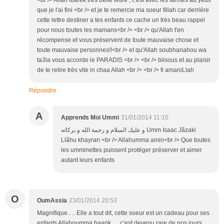
<br /> Allah ibarek très belle lettre , c'est avec les larmes au yeux
que je l'ai fini <br /> et je te remercie ma soeur fillah car derriére
cette lettre destiner a tes enfants ce cache un très beau rappel
pour nous toutes les mamans<br /> <br /> qu'Allah t'en
récompense et vous préservent de toute mauvaise chose et
toute mauvaise personnes!!<br /> et qu'Allah soubhanahou wa
ta3la vous accorde le PARADIS <br /> <br /> biisous et au plaisir
de te relire très vite in chaa Allah <br /> <br /> fi amaniLlah
Répondre
A
Apprends Moi Ummi
31/01/2014 11:10
و عليك السلام و رحمة الله و بركاته Umm Isaac Jãzaki
Llãhu khayran <br /> Allahumma amin<br /> Que toutes
les umminettes puissent protéger préserver et aimer
autant leurs enfants
O
OumAssia
23/01/2014 20:53
Magnifique…. Elle a tout dit, cette soeur est un cadeau pour ses
enfants Allahoumma baarik…. c’est devenu rare de nos jours