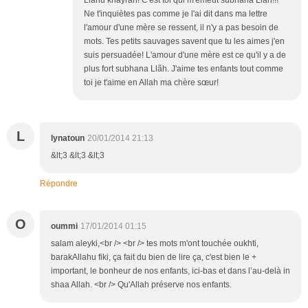
Llãhu khayran! C'est toi qui m'émeut subhana Llãh!!!
Ne t'inquiètes pas comme je l'ai dit dans ma lettre
l'amour d'une mère se ressent, il n'y a pas besoin de
mots. Tes petits sauvages savent que tu les aimes j'en
suis persuadée! L'amour d'une mère est ce qu'il y a de
plus fort subhana Llãh. J'aime tes enfants tout comme
toi je t'aime en Allah ma chère sœur!
L
lynatoun
20/01/2014 21:13
&lt;3 &lt;3 &lt;3
Répondre
O
oummi
17/01/2014 01:15
salam aleyki,<br /> <br /> tes mots m'ont touchée oukhti,
barakAllahu fiki, ça fait du bien de lire ça, c'est bien le +
important, le bonheur de nos enfants, ici-bas et dans l’au-delà in
shaa Allah. <br /> Qu'Allah préserve nos enfants.