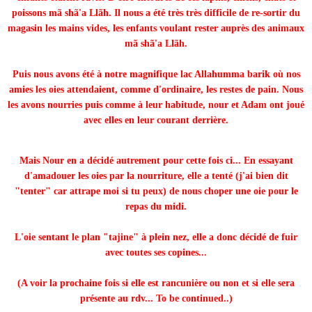
poissons mã shã'a Llãh. Il nous a été très très difficile de re-sortir du
magasin les mains vides, les enfants voulant rester auprès des animaux
mã shã'a Llãh.
Puis nous avons été à notre magnifique lac Allahumma barik où nos
amies les oies attendaient, comme d'ordinaire, les restes de pain. Nous
les avons nourries puis comme à leur habitude, nour et Adam ont joué
avec elles en leur courant derrière.
Mais Nour en a décidé autrement pour cette fois ci... En essayant
d'amadouer les oies par la nourriture, elle a tenté (j'ai bien dit
"tenter" car attrape moi si tu peux) de nous choper une oie pour le
repas du midi.
L'oie sentant le plan "tajine" à plein nez, elle a donc décidé de fuir
avec toutes ses copines...
(A voir la prochaine fois si elle est rancunière ou non et si elle sera
présente au rdv... To be continued..)