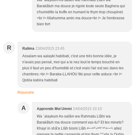
Wa `alaykum As-salãm wa Rahmatu Llãhi wa
Barakãtuh ma douce je rigole toute seule Baghera qui
s'humidifie la truffe en humant le thym trop choupinet.
<br /> Allahumma amin ma douce<br /> Je t'embrasse
bien fort
R
Ralima
23/04/2015 23:45
Assalam wa aalayki habibati, c'est une trés bonne idée, je
n'avais pas pensé, moi qui a le nez tout le temps bouché en
plus il faut un peu d'humidité et c'est vrais l'air est sec dans les
chambres.<br /> Baraka-LLAHOU fiki pour cette astuce.<br />
Qobla kabira habibati
Répondre
A
Apprends Moi Ummi
24/04/2015 10:10
Wa `alaykum As-salãm wa Rahmatu Llãhi wa
Barakãtuh ma douce comment vas-tu? Et tes minets?
Khayr in shã'a Llãh bismi Llãh ﷽ allez
prepare ta petite casserole et ton thym ^^<br /> Qubla