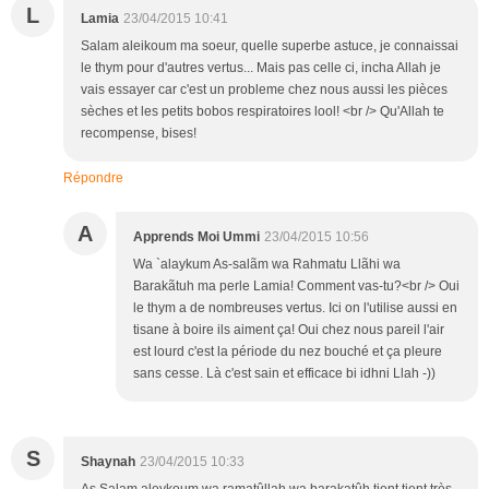
L
Lamia
23/04/2015 10:41
Salam aleikoum ma soeur, quelle superbe astuce, je connaissai
le thym pour d'autres vertus... Mais pas celle ci, incha Allah je
vais essayer car c'est un probleme chez nous aussi les pièces
sèches et les petits bobos respiratoires lool! <br /> Qu'Allah te
recompense, bises!
Répondre
A
Apprends Moi Ummi
23/04/2015 10:56
Wa `alaykum As-salãm wa Rahmatu Llãhi wa
Barakãtuh ma perle Lamia! Comment vas-tu?<br /> Oui
le thym a de nombreuses vertus. Ici on l'utilise aussi en
tisane à boire ils aiment ça! Oui chez nous pareil l'air
est lourd c'est la période du nez bouché et ça pleure
sans cesse. Là c'est sain et efficace bi idhni Llah -))
S
Shaynah
23/04/2015 10:33