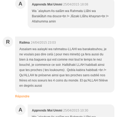
A
Apprends Moi Ummi
25/04/2015 18:08
Wa `alaykum As-salãm wa Rahmatu Llãhi wa
Barakãtuh ma douce<br /> Jãzaki Llãhu khayran<br />
Allahumma amin
R
Ralima
24/04/2015 23:03
Assalam wa aalayki wa rahmatou-LLAHI wa barakatouhou, je
ne voulais pas dire celà ( pour mes minets) ça fera aussi du
bien à ma baguera qui est comme moi tout le temps le nez
bouché, je commence ce soir. Hafidhaki LLAH habibati ainsi
que tes proches ( tes loukoums) . Qobla kabira habibati.<br />
Qu'ALLAH te préserve ainsi que tes proches sans oublié nos
fréres et nos soeurs les 4 coins du monde. Et qu'ALLAH t'élève
en degrés aussi
Répondre
A
Apprends Moi Ummi
25/04/2015 10:30