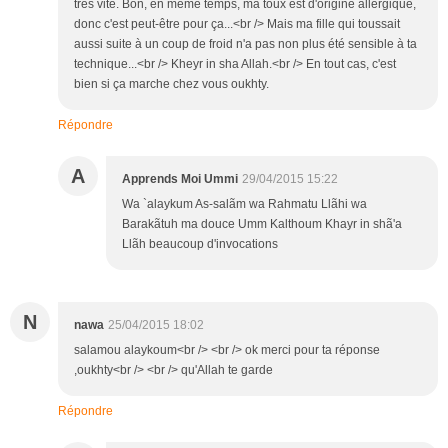
très vite. Bon, en même temps, ma toux est d'origine allergique,
donc c'est peut-être pour ça...<br /> Mais ma fille qui toussait
aussi suite à un coup de froid n'a pas non plus été sensible à ta
technique...<br /> Kheyr in sha Allah.<br /> En tout cas, c'est
bien si ça marche chez vous oukhty.
Répondre
A
Apprends Moi Ummi
29/04/2015 15:22
Wa `alaykum As-salãm wa Rahmatu Llãhi wa
Barakãtuh ma douce Umm Kalthoum Khayr in shã'a
Llãh beaucoup d'invocations
N
nawa
25/04/2015 18:02
salamou alaykoum<br /> <br /> ok merci pour ta réponse
,oukhty<br /> <br /> qu'Allah te garde
Répondre