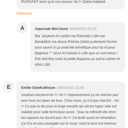
PUISSANT ainsi qu'à nos soeurs.<br /> Qobla habibati
Répondre
A
Apprends Moi Ummi
30/04/2015 05:23
Wa `alaykum As-salãm wa Rahmatu Llãhi wa
Barakãtuh ma douce Ralima j'allais justement t'écrire
pour savoir si ça avait été bénéfique pour toi et pour
Baghera ^^ alors Al-Hamdu li-Llãh que ce soit mieux !
Elle doit être ravie la petite Baguera ça soit la calmer bi
idhni Llãh
E
Emilie OumKalthoum
29/04/2015 12:40
Assalam aleykom<br /> <br /> Apparemment ça ne marche pas
pour tous les types de toux. Chez nous, ça n'a pas marché...<br
/> Ce que tu dis pour le linge mouillé qui sèche hyper vide est
valable pour cette technique aussi : l'eau se refroidit vite donc
les vapeurs ne durent pas.<br /> J'ai testé aussi en inhalation.
Ça m'a un peu soulagée sur le coup, mais la toux est revenue