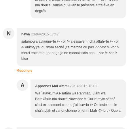
ma douce Ralima qu'Allah te préserve et t'élève en
degrés
N
nawa
23/04/2015 17:47
salamou alaykoum<br /> <br /> a essayer incha allah<br /> <br
/> oukhty j'ai du thym seché ,ca marche ou pas ???<br /> <br />
merci encore du partage je ne connaissais pas ....<br /> <br />
bise
Répondre
A
Apprends Moi Ummi
23/04/2015 18:02
Wa `alaykum As-salãm wa Rahmatu Llãhi wa
Barakãtuh ma douce Nawa<br /> Oui le thym séché
c'est exactement ce que j'utilise<br /> On teste tout in
shã'a Llãh et ca fonctionne bi idhni Llah -))<br /> Qubla