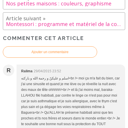
Nos petites maisons : couleurs, graphisme
Montessori : programme et matériel de la communauté enfantine
COMMENTER CET ARTICLE
Ajouter un commentaire
R
Ralima
29/04/2015 23:52
اسلم و عليكنّ و رحمة الله و باركته<br /> moi ça m'a fait du bien, car
j'ai une sinusite et quand je me lève ou je réveille la nuit avec
des maux de tête ohhhhh!<br /> et là j'ai moins mal, baraka-
LLAHOU fiki habibati, par contre le linge ce n'est pas pour moi
car je suis asthmatique et je suis allergique, avec le thym c'est
plus sain et ça dégage les voies respiratoires même à
Baguera<br /> Qu'ALLAH te préserve habibati ainsi que tes
proches et ts nos fréres et soeurs dans le monde entier.<br /> Je
te souhaite une bonne nuit sous la protection du TOUT