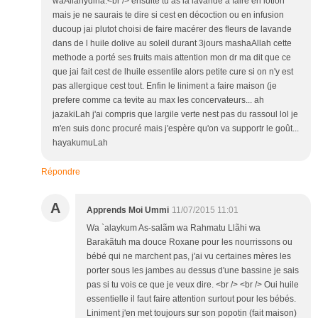
waAllahydina.<br /> ensuite tu as la lavande a faire en lotion
mais je ne saurais te dire si cest en décoction ou en infusion
ducoup jai plutot choisi de faire macérer des fleurs de lavande
dans de l huile dolive au soleil durant 3jours mashaAllah cette
methode a porté ses fruits mais attention mon dr ma dit que ce
que jai fait cest de lhuile essentile alors petite cure si on n'y est
pas allergique cest tout. Enfin le liniment a faire maison (je
prefere comme ca tevite au max les concervateurs... ah
jazakiLah j'ai compris que largile verte nest pas du rassoul lol je
m'en suis donc procuré mais j'espère qu'on va supportr le goût...
hayakumuLah
Répondre
A
Apprends Moi Ummi
11/07/2015 11:01
Wa `alaykum As-salãm wa Rahmatu Llãhi wa
Barakãtuh ma douce Roxane pour les nourrissons ou
bébé qui ne marchent pas, j'ai vu certaines mères les
porter sous les jambes au dessus d'une bassine je sais
pas si tu vois ce que je veux dire. <br /> <br /> Oui huile
essentielle il faut faire attention surtout pour les bébés.
Liniment j'en met toujours sur son popotin (fait maison)