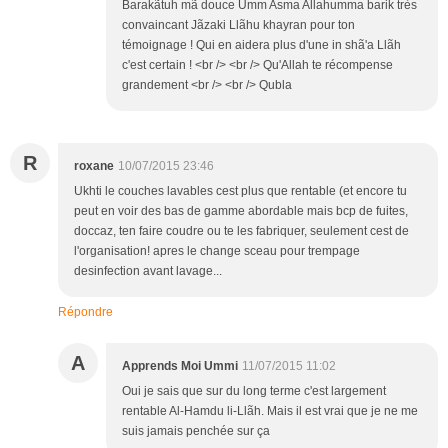
Barakãtuh mã douce Umm Asma Allahumma barik très
convaincant Jãzaki Llãhu khayran pour ton
témoignage ! Qui en aidera plus d'une in shã'a Llãh
c'est certain ! <br /> <br /> Qu'Allah te récompense
grandement <br /> <br /> Qubla
R
roxane
10/07/2015 23:46
Ukhti le couches lavables cest plus que rentable (et encore tu
peut en voir des bas de gamme abordable mais bcp de fuites,
doccaz, ten faire coudre ou te les fabriquer, seulement cest de
l'organisation! apres le change sceau pour trempage
desinfection avant lavage...
Répondre
A
Apprends Moi Ummi
11/07/2015 11:02
Oui je sais que sur du long terme c'est largement
rentable Al-Hamdu li-Llãh. Mais il est vrai que je ne me
suis jamais penchée sur ça