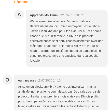
Répondre
A
Apprends Moi Ummi
12/07/2015 20:52
Wa `alaykum As-salãm wa Rahmatu Llãhi wa
Barakãtuh mã douce Umm Soumayoub. <br /> <br />
Jãzaki Llãhu khayran pour ton avis. <br /> Très bonne
chose que tu ai différencié la HNI de la propreté
effectivement ce sont deux choses différentes avec des
méthodes également différentes <br /> <br /> Puisse
Allah t'accorder un troisième nugget en parfaite santé
et qui roulera comme une saucisse dans sa couche
lavable !
O
oum meyssa
11/07/2015 14:10
As selemou aleykoum.<br /> theme tres interessant masha
allah.Moi non plus je ne connaissais pas. Je dirais que je suis
plutot contre dans les premiers mois mais vers 15mois plutôt
pour. Sinon perso j'ai les couches lavables mais au fil des
lavages elles sont devenues toutes rêches!!!!! du coup j'en ai