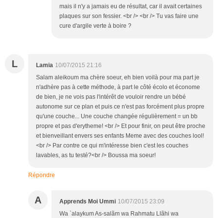
mais il n'y a jamais eu de résultat, car il avait certaines
plaques sur son fessier. <br /> <br /> Tu vas faire une
cure d'argile verte à boire ?
L
Lamia
10/07/2015 21:16
Salam aleikoum ma chère soeur, eh bien voilà pour ma part je
n'adhère pas à cette méthode, à part le côté écolo et économe
de bien, je ne vois pas l'intérêt de vouloir rendre un bébé
autonome sur ce plan et puis ce n'est pas forcément plus propre
qu'une couche... Une couche changée régulièrement = un bb
propre et pas d'erytheme! <br /> Et pour finir, on peut être proche
et bienveillant envers ses enfants Meme avec des couches lool!
<br /> Par contre ce qui m'intéresse bien c'est les couches
lavables, as tu testé?<br /> Boussa ma soeur!
Répondre
A
Apprends Moi Ummi
10/07/2015 23:09
Wa `alaykum As-salãm wa Rahmatu Llãhi wa