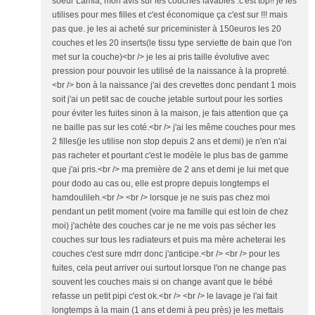
soeur Lamia, mon avis sur les couches lavables :c'est top!! je les
utilises pour mes filles et c'est économique ça c'est sur !!! mais
pas que. je les ai acheté sur priceminister à 150euros les 20
couches et les 20 inserts(le tissu type serviette de bain que l'on
met sur la couche)<br /> je les ai pris taille évolutive avec
pression pour pouvoir les utilisé de la naissance à la propreté.
<br /> bon à la naissance j'ai des crevettes donc pendant 1 mois
soit j'ai un petit sac de couche jetable surtout pour les sorties
pour éviter les fuites sinon à la maison, je fais attention que ça
ne baille pas sur les coté.<br /> j'ai les même couches pour mes
2 filles(je les utilise non stop depuis 2 ans et demi) je n'en n'ai
pas racheter et pourtant c'est le modèle le plus bas de gamme
que j'ai pris.<br /> ma première de 2 ans et demi je lui met que
pour dodo au cas ou, elle est propre depuis longtemps el
hamdoulileh.<br /> <br /> lorsque je ne suis pas chez moi
pendant un petit moment (voire ma famille qui est loin de chez
moi) j'achète des couches car je ne me vois pas sécher les
couches sur tous les radiateurs et puis ma mère acheterai les
couches c'est sure mdrr donc j'anticipe.<br /> <br /> pour les
fuites, cela peut arriver oui surtout lorsque l'on ne change pas
souvent les couches mais si on change avant que le bébé
refasse un petit pipi c'est ok.<br /> <br /> le lavage je l'ai fait
longtemps à la main (1 ans et demi à peu près) je les mettais