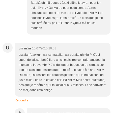
Barakãtuh mã douce Jãzaki Llãhu khayran pour ton
avis -))<br /> Oui y'a du pour et du contre. Après
chacune son point de vue qui est valable -)<br /> Les
couches lavables j'ai jamais testé. Je crois que je me
suis arrêtée au prix LOL <br /> Qubla mã douce
mouahh
U
um naïm
10/07/2015 20:58
assalam'alaykum wa rahmatullah wa barakatuh,<br /> C'est
super de laisser bébé libre ainsi, mais trop contraignant pour la
maman je trouve.<br /> J'ai du louper beaucoup de signals car
trop de catastrophes lorsque j'ai retiré la couche à 2 ans .<br />
Du coup, j'ai ressorti les couches jetables qui je trouve sont un
juste milieu entre la couche et l'HNI.<br /> Mes petits loukoums,
dès que je repérais qu'il fallait aller aux toilettes, ils se sauvaient
de moi, donc cata oblige ...
Répondre