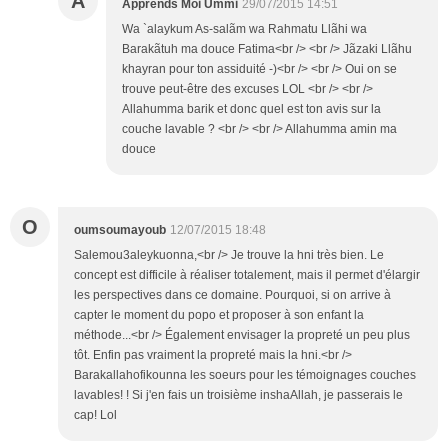
A
Apprends Moi Ummi
29/07/2015 14:51
Wa `alaykum As-salãm wa Rahmatu Llãhi wa
Barakãtuh ma douce Fatima<br /> <br /> Jãzaki Llãhu
khayran pour ton assiduité -)<br /> <br /> Oui on se
trouve peut-être des excuses LOL <br /> <br />
Allahumma barik et donc quel est ton avis sur la
couche lavable ? <br /> <br /> Allahumma amin ma
douce
O
oumsoumayoub
12/07/2015 18:48
Salemou3aleykuonna,<br /> Je trouve la hni très bien. Le
concept est difficile à réaliser totalement, mais il permet d'élargir
les perspectives dans ce domaine. Pourquoi, si on arrive à
capter le moment du popo et proposer à son enfant la
méthode...<br /> Également envisager la propreté un peu plus
tôt. Enfin pas vraiment la propreté mais la hni.<br />
Barakallahofikounna les soeurs pour les témoignages couches
lavables! ! Si j'en fais un troisième inshaAllah, je passerais le
cap! Lol