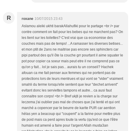
R
roxane
10/07/2015 23:43
Aslamou aleiki ukhti barakAllahufiki pour le partage <br /> par
contre comment on fait pour les bebes qui ne marchent pas? On
les tient sur les toilettes? C'est vrai que ca economise des
couches mais pas de temps! ...A ramasser les diverses betises...
et mon ptit de 2ans ne maitrise pas encore ses sphincters car
pipi partout des qu'il ôte la couche grr pourtant il aime squater le
pot pour copier ca soeur mais peut etre il ne comprend pas ce
qu'on y fait... lol je sais pas... aurais tu un conseil? Hachek
afouan ca me fait penser aux femmes qui ne portent pas de
protections lors de leurs mentrues et qui vont se "vider" vraiment
smahli du terme lorsqu'elle sentent que leur "dechet arrivent"
evitant donc les serviettes tampons et autre... ca ausi faut
connaitre son corps! <br /> Bref ukjti je revien a la charge sur
leczema j'ai oublier pas mal de choses que j'ai tenté et qui ont
marché a copencer par le beurre de karite PUR car aention
hélas yen a beacoup qui "coupent" a la farine pour mettre plus
de poid mais ca perd apres toute la vertu (qu'est ce que l'être
humain est amené a faire pour l'argent Allah musta3an