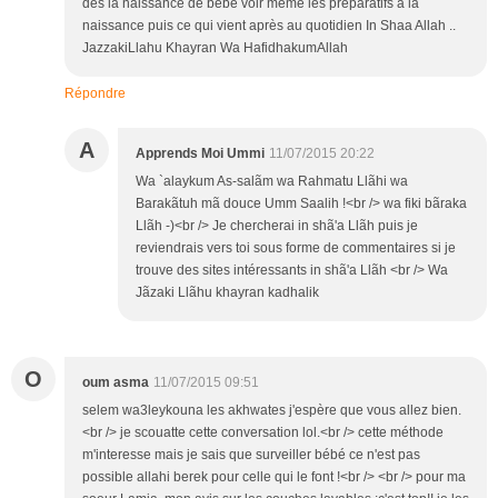
des la naissance de bébé voir meme les preparatifs a la
naissance puis ce qui vient après au quotidien In Shaa Allah ..
JazzakiLlahu Khayran Wa HafidhakumAllah
Répondre
A
Apprends Moi Ummi
11/07/2015 20:22
Wa `alaykum As-salãm wa Rahmatu Llãhi wa
Barakãtuh mã douce Umm Saalih !<br /> wa fiki bãraka
Llãh -)<br /> Je chercherai in shã'a Llãh puis je
reviendrais vers toi sous forme de commentaires si je
trouve des sites intéressants in shã'a Llãh <br /> Wa
Jãzaki Llãhu khayran kadhalik
O
oum asma
11/07/2015 09:51
selem wa3leykouna les akhwates j'espère que vous allez bien.
<br /> je scouatte cette conversation lol.<br /> cette méthode
m'interesse mais je sais que surveiller bébé ce n'est pas
possible allahi berek pour celle qui le font !<br /> <br /> pour ma