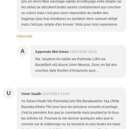
pris en micro fibre (sechage rapide et nettoyage extra simple car
les selles se décollent toutes seules contrairement aux couches
en coton) mais c'est gros donc impossible de mettre des
leggings (pas trop élastique) ou pantalon donc sarouel obligé
mais c'est pas simple d'en trouver. Voila pour mon experience.
Répondre
A
Apprends Moi Ummi
11/07/2015 20:22
Wa `alaykum As-salãm wa Rahmatu Llãhi wa
Barakãtuh mã douce Umm Meyssa. Donc en fait des
couches style feuilles d'Amazonie quoi...
U
Umm Saalih
11/07/2015 14:03
As Salam Aleyki Wa RahmatuLlahi Wa Barakaatuhu Yaa Ukhty
Baaraka Allahu Fiki pour tous tes precieux conseils et partage,
c'est la première fois que je commente mais pourtant je lis tous
tes articles lol. Pourrais tu me donner quelques sites que tu
connais sur le maternage ou se trouvent un peu toutes les baes