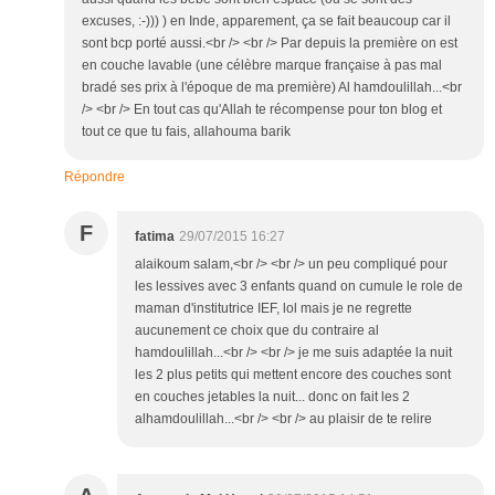
excuses, :-))) ) en Inde, apparement, ça se fait beaucoup car il
sont bcp porté aussi.<br /> <br /> Par depuis la première on est
en couche lavable (une célèbre marque française à pas mal
bradé ses prix à l'époque de ma première) Al hamdoulillah...<br
/> <br /> En tout cas qu'Allah te récompense pour ton blog et
tout ce que tu fais, allahouma barik
Répondre
F
fatima
29/07/2015 16:27
alaikoum salam,<br /> <br /> un peu compliqué pour
les lessives avec 3 enfants quand on cumule le role de
maman d'institutrice IEF, lol mais je ne regrette
aucunement ce choix que du contraire al
hamdoulillah...<br /> <br /> je me suis adaptée la nuit
les 2 plus petits qui mettent encore des couches sont
en couches jetables la nuit... donc on fait les 2
alhamdoulillah...<br /> <br /> au plaisir de te relire