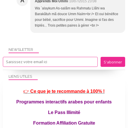
A
Apprends Moi Ummi
10/07/2015 23:08
Wa `alaykum As-salãm wa Rahmatu Llãhi wa
Barakãtuh mã douce Umm Naïm<br /> Et oui bénéfice
pour bébé, sacrifice pour Ummi. Imagine si t'as des
triplés... Trois petites paires à gérer <br />
NEWSLETTER
LIENS UTILES
👉
Ce que je te recommande à 100% !
Programmes interactifs arabes pour enfants
Le Pass Illimité
Formation Affiliation Gratuite