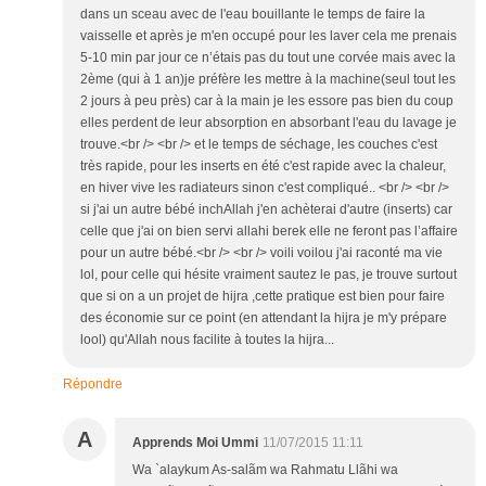
dans un sceau avec de l'eau bouillante le temps de faire la
vaisselle et après je m'en occupé pour les laver cela me prenais
5-10 min par jour ce n’étais pas du tout une corvée mais avec la
2ème (qui à 1 an)je préfère les mettre à la machine(seul tout les
2 jours à peu près) car à la main je les essore pas bien du coup
elles perdent de leur absorption en absorbant l'eau du lavage je
trouve.<br /> <br /> et le temps de séchage, les couches c'est
très rapide, pour les inserts en été c'est rapide avec la chaleur,
en hiver vive les radiateurs sinon c'est compliqué.. <br /> <br />
si j'ai un autre bébé inchAllah j'en achèterai d'autre (inserts) car
celle que j'ai on bien servi allahi berek elle ne feront pas l’affaire
pour un autre bébé.<br /> <br /> voili voilou j'ai raconté ma vie
lol, pour celle qui hésite vraiment sautez le pas, je trouve surtout
que si on a un projet de hijra ,cette pratique est bien pour faire
des économie sur ce point (en attendant la hijra je m'y prépare
lool) qu'Allah nous facilite à toutes la hijra...
Répondre
A
Apprends Moi Ummi
11/07/2015 11:11
Wa `alaykum As-salãm wa Rahmatu Llãhi wa