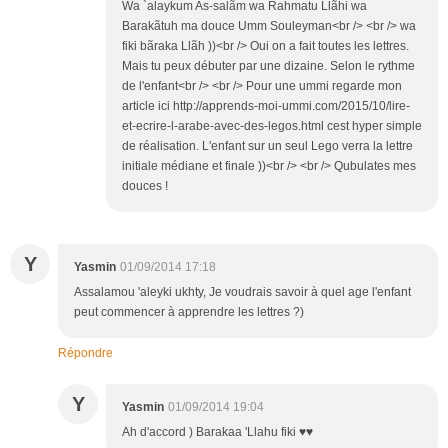
Wa `alaykum As-salãm wa Rahmatu Llãhi wa
Barakãtuh ma douce Umm Souleyman<br /> <br /> wa
fiki bãraka Llãh ))<br /> Oui on a fait toutes les lettres.
Mais tu peux débuter par une dizaine. Selon le rythme
de l'enfant<br /> <br /> Pour une ummi regarde mon
article ici http://apprends-moi-ummi.com/2015/10/lire-
et-ecrire-l-arabe-avec-des-legos.html cest hyper simple
de réalisation. L'enfant sur un seul Lego verra la lettre
initiale médiane et finale ))<br /> <br /> Qubulates mes
douces !
Y
Yasmin
01/09/2014 17:18
Assalamou 'aleyki ukhty, Je voudrais savoir à quel age l'enfant
peut commencer à apprendre les lettres ?)
Répondre
Y
Yasmin
01/09/2014 19:04
Ah d'accord ) Barakaa 'Llahu fiki ♥♥